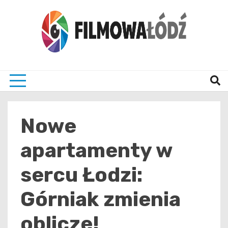
Skip
to
content
wszystko co związane z filmami i Łodzia
filmo
Nowe
apartamenty w
sercu Łodzi:
Górniak zmienia
oblicze!