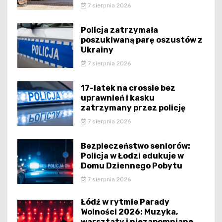
7 sierpnia 2026
Policja zatrzymała
poszukiwaną parę oszustów z
Ukrainy
7 sierpnia 2026
17-latek na crossie bez
uprawnień i kasku
zatrzymany przez policję
7 sierpnia 2026
Bezpieczeństwo seniorów:
Policja w Łodzi edukuje w
Domu Dziennego Pobytu
7 sierpnia 2026
Łódź w rytmie Parady
Wolności 2026: Muzyka,
warsztaty i niezapomniane