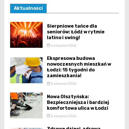
Aktualności
Sierpniowe tańce dla
seniorów: Łódź w rytmie
latino i swing!
6 sierpnia 2026
Ekspresowa budowa
nowoczesnych mieszkań w
Łodzi: 15 tygodni do
zamieszkania!
6 sierpnia 2026
Nowa Olsztyńska:
Bezpieczniejsza i bardziej
komfortowa ulica w Łodzi
6 sierpnia 2026
Zdrowe dzieci, zdrowa