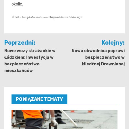
okolic.
Źródło: Urząd Marszałkowski Województwa Łódzkiego
Nawigacja
Poprzedni:
Kolejny:
wpisu
Nowe wozy strażackie w
Nowa obwodnica poprawi
Łódzkiem: Inwestycja w
bezpieczeństwo w
bezpieczeństwo
Miedźnej Drewnianej
mieszkańców
POWIĄZANE TEMATY