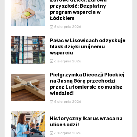
przyszłość: Bezpłatny
program wsparcia w
Łódzkiem
6 sierpnia 2026
Pałac w Lisowicach odzyskuje
blask dzięki unijnemu
wsparciu
6 sierpnia 2026
Pielgrzymka Diecezji Płockiej
na Jasną Górę przechodzi
przez Lutomiersk: co musisz
wiedzieć!
6 sierpnia 2026
Historyczny Ikarus wraca na
ulice Łodzi!
6 sierpnia 2026