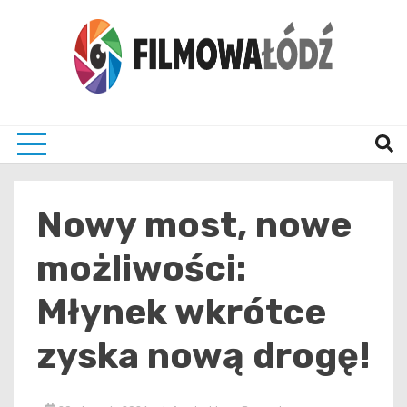
Skip
to
content
wszystko co związane z filmami i Łodzia
filmo
Nowy most, nowe
możliwości:
Młynek wkrótce
zyska nową drogę!