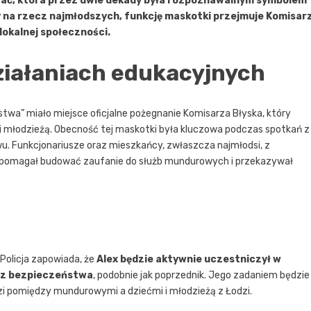
stać, która przez dwie dekady była rozpoznawalnym symbolem
y na rzecz najmłodszych, funkcję maskotki przejmuje Komisar
lokalnej społeczności.
ziałaniach edukacyjnych
stwa” miało miejsce oficjalne pożegnanie Komisarza Błyska, który
 i młodzieżą. Obecność tej maskotki była kluczowa podczas spotkań z
u. Funkcjonariusze oraz mieszkańcy, zwłaszcza najmłodsi, z
y pomagał budować zaufanie do służb mundurowych i przekazywał
.
 Policja zapowiada, że
Alex będzie aktywnie uczestniczył w
cz bezpieczeństwa
, podobnie jak poprzednik. Jego zadaniem będzie
ęzi pomiędzy mundurowymi a dziećmi i młodzieżą z Łodzi.