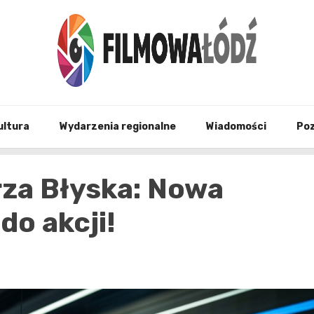
wszystko co związane z filmami i Łodzia
filmo
ultura
Wydarzenia regionalne
Wiadomości
Po
rza Błyska: Nowa
o akcji!