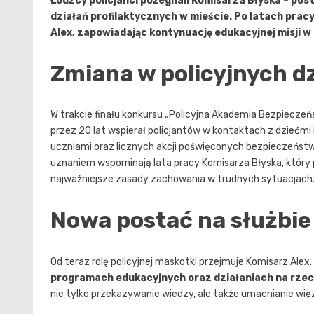
Łódzcy policjanci pożegnali Komisarza Błyska – po
działań profilaktycznych w mieście. Po latach prac
Alex, zapowiadając kontynuację edukacyjnej misji w 
Zmiana w policyjnych d
W trakcie finału konkursu „Policyjna Akademia Bezpieczeń
przez 20 lat wspierał policjantów w kontaktach z dziećmi
uczniami oraz licznych akcji poświęconych bezpieczeństw
uznaniem wspominają lata pracy Komisarza Błyska, któr
najważniejsze zasady zachowania w trudnych sytuacjach
Nowa postać na służbie
Od teraz rolę policyjnej maskotki przejmuje Komisarz Alex.
programach edukacyjnych oraz działaniach na rze
nie tylko przekazywanie wiedzy, ale także umacnianie wi