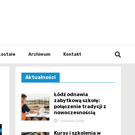
walodz
zostałe
Archiwum
Kontakt
Aktualności
Łódź odnawia
zabytkową szkołę:
połączenie tradycji z
nowoczesnością
7 sierpnia 2026
Kursy i szkolenia w