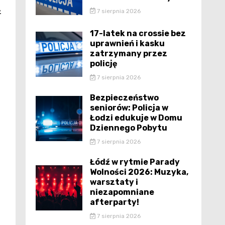
7 sierpnia 2026
z
17-latek na crossie bez
uprawnień i kasku
zatrzymany przez
policję
7 sierpnia 2026
Bezpieczeństwo
seniorów: Policja w
Łodzi edukuje w Domu
Dziennego Pobytu
7 sierpnia 2026
Łódź w rytmie Parady
Wolności 2026: Muzyka,
warsztaty i
niezapomniane
afterparty!
7 sierpnia 2026