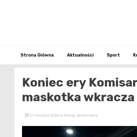
Skip
to
content
Strona Główna
Aktualności
Sport
K
Koniec ery Komisa
maskotka wkracza d
27 stycznia 2026
w
Policja
,
Wydarzenia