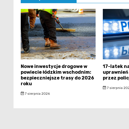
Nowe inwestycje drogowe w
17-latek n
powiecie łódzkim wschodnim:
uprawnień
bezpieczniejsze trasy do 2026
przez polic
roku
7 sierpnia 20
7 sierpnia 2026