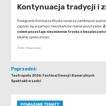
Kontynuacja tradycji i
Pożegnanie Komisarza Błyska oznacza zamknięcie ważnego r
zapisać się w pamięci mieszkańców równie pozytywnie.
Z
celem pozostaje niezmiennie troska o bezpieczeńs
lokalnej społeczności.
Źródło: Policja Łódzka
Nawigacja
Poprzedni:
wpisu
Teatropolis 2026: Festiwal Emocji i Kameralnych
Spektakli w Łodzi
POWIĄZANE TEMATY