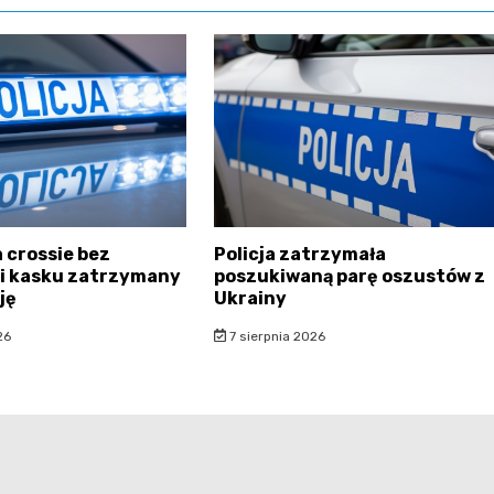
a crossie bez
Policja zatrzymała
 i kasku zatrzymany
poszukiwaną parę oszustów z
ję
Ukrainy
26
7 sierpnia 2026
filmowalodz.pl - wszelkie prawa zastrzeżone