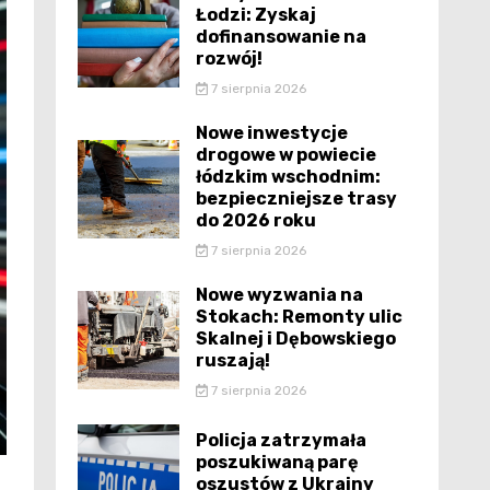
Łodzi: Zyskaj
dofinansowanie na
rozwój!
7 sierpnia 2026
Nowe inwestycje
drogowe w powiecie
łódzkim wschodnim:
bezpieczniejsze trasy
do 2026 roku
7 sierpnia 2026
Nowe wyzwania na
Stokach: Remonty ulic
Skalnej i Dębowskiego
ruszają!
7 sierpnia 2026
Policja zatrzymała
poszukiwaną parę
oszustów z Ukrainy