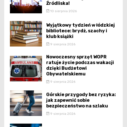
Źródliska!
10 sierpnia 2026
Wyjątkowy tydzień w łódzkiej
bibliotece: brydż, szachy i
klub książki
9 sierpnia 2026
Nowoczesny sprzęt WOPR
ratuje życie podczas wakacji
dzięki Budżetowi
Obywatelskiemu
9 sierpnia 2026
Górskie przygody bez ryzyka:
jak zapewnić sobie
bezpieczeństwo na szlaku
9 sierpnia 2026