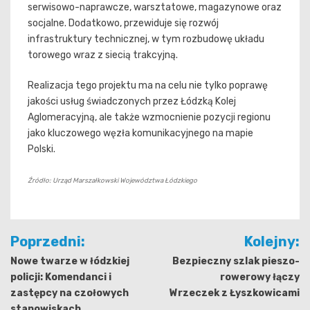
serwisowo-naprawcze, warsztatowe, magazynowe oraz
socjalne. Dodatkowo, przewiduje się rozwój
infrastruktury technicznej, w tym rozbudowę układu
torowego wraz z siecią trakcyjną.
Realizacja tego projektu ma na celu nie tylko poprawę
jakości usług świadczonych przez Łódzką Kolej
Aglomeracyjną, ale także wzmocnienie pozycji regionu
jako kluczowego węzła komunikacyjnego na mapie
Polski.
Źródło: Urząd Marszałkowski Województwa Łódzkiego
Nawigacja
Poprzedni:
Kolejny:
wpisu
Nowe twarze w łódzkiej
Bezpieczny szlak pieszo-
policji: Komendanci i
rowerowy łączy
zastępcy na czołowych
Wrzeczek z Łyszkowicami
stanowiskach