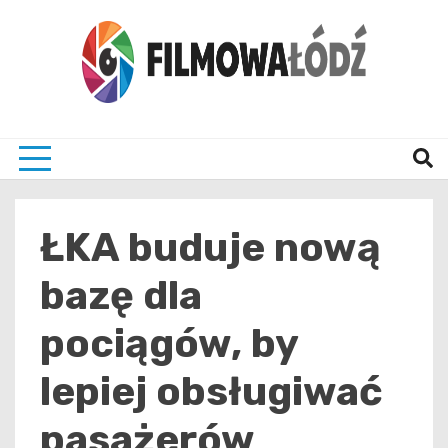
Skip
to
content
wszystko co związane z filmami i Łodzia
filmo
ŁKA buduje nową
bazę dla
pociągów, by
lepiej obsługiwać
pasażerów