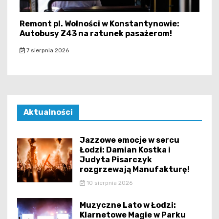
Remont pl. Wolności w Konstantynowie:
Autobusy Z43 na ratunek pasażerom!
7 sierpnia 2026
Aktualności
Jazzowe emocje w sercu
Łodzi: Damian Kostka i
Judyta Pisarczyk
rozgrzewają Manufakturę!
10 sierpnia 2026
Muzyczne Lato w Łodzi:
Klarnetowe Magie w Parku