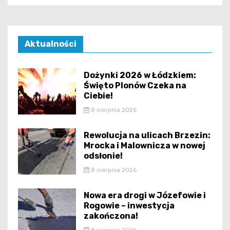
Aktualności
Dożynki 2026 w Łódzkiem:
Święto Plonów Czeka na
Ciebie!
8 sierpnia 2026
Rewolucja na ulicach Brzezin:
Mrocka i Malownicza w nowej
odsłonie!
8 sierpnia 2026
Nowa era drogi w Józefowie i
Rogowie – inwestycja
zakończona!