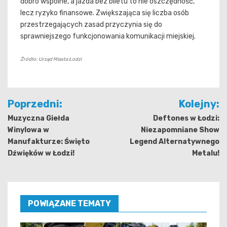
dobro wspólne, a jazda bez biletu to nie oszczędność,
lecz ryzyko finansowe. Zwiększająca się liczba osób
przestrzegających zasad przyczynia się do
sprawniejszego funkcjonowania komunikacji miejskiej.
Źródło: Urząd Miasta Łodzi
Nawigacja
Poprzedni:
Kolejny:
wpisu
Muzyczna Giełda
Deftones w Łodzi:
Winylowa w
Niezapomniane Show
Manufakturze: Święto
Legend Alternatywnego
Dźwięków w Łodzi!
Metalu!
POWIĄZANE TEMATY