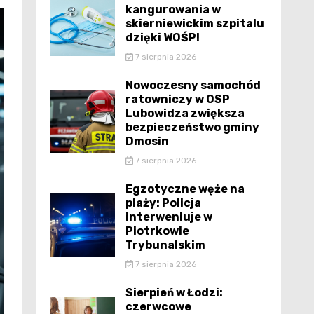
kangurowania w
skierniewickim szpitalu
dzięki WOŚP!
7 sierpnia 2026
Nowoczesny samochód
ratowniczy w OSP
Lubowidza zwiększa
bezpieczeństwo gminy
Dmosin
7 sierpnia 2026
Egzotyczne węże na
plaży: Policja
interweniuje w
Piotrkowie
Trybunalskim
7 sierpnia 2026
Sierpień w Łodzi:
czerwcowe