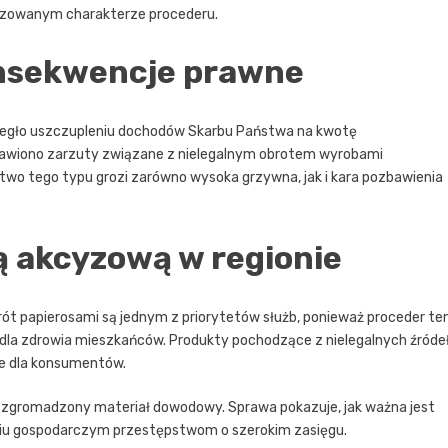
anizowanym charakterze procederu.
onsekwencje prawne
biegło uszczupleniu dochodów Skarbu Państwa na kwotę
awiono zarzuty związane z nielegalnym obrotem wyrobami
wo tego typu grozi zarówno wysoka grzywna, jak i kara pozbawienia
ą akcyzową w regionie
brót papierosami są jednym z priorytetów służb, ponieważ proceder te
e dla zdrowia mieszkańców. Produkty pochodzące z nielegalnych źróde
ne dla konsumentów.
i zgromadzony materiał dowodowy. Sprawa pokazuje, jak ważna jest
iu gospodarczym przestępstwom o szerokim zasięgu.