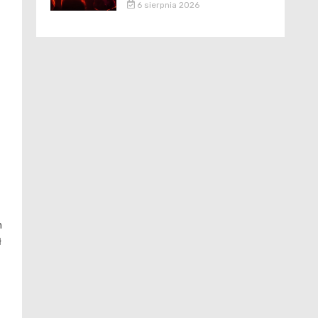
6 sierpnia 2026
n
ł