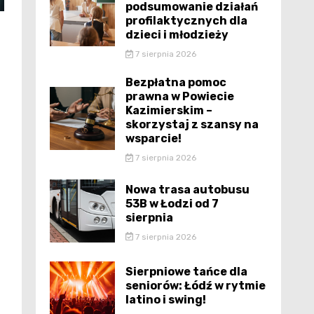
podsumowanie działań
profilaktycznych dla
dzieci i młodzieży
7 sierpnia 2026
Bezpłatna pomoc
prawna w Powiecie
Kazimierskim –
skorzystaj z szansy na
wsparcie!
7 sierpnia 2026
Nowa trasa autobusu
53B w Łodzi od 7
sierpnia
7 sierpnia 2026
Sierpniowe tańce dla
seniorów: Łódź w rytmie
latino i swing!