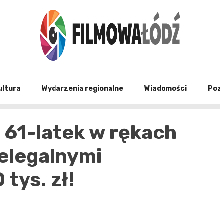
wszystko co związane z filmami i Łodzia
filmo
ultura
Wydarzenia regionalne
Wiadomości
Po
i: 61-latek w rękach
elegalnymi
tys. zł!