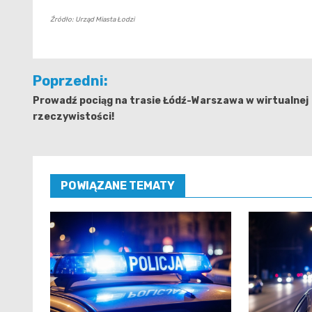
Źródło: Urząd Miasta Łodzi
Nawigacja
Poprzedni:
wpisu
Prowadź pociąg na trasie Łódź-Warszawa w wirtualnej
rzeczywistości!
POWIĄZANE TEMATY