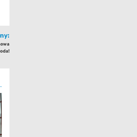
jny:
onowa
oda!