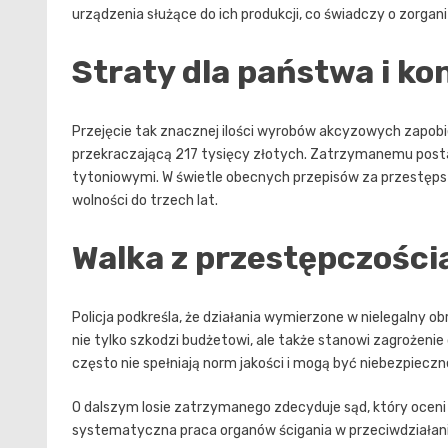
urządzenia służące do ich produkcji, co świadczy o zorg
Straty dla państwa i k
Przejęcie tak znacznej ilości wyrobów akcyzowych zapo
przekraczającą 217 tysięcy złotych. Zatrzymanemu post
tytoniowymi. W świetle obecnych przepisów za przestępst
wolności do trzech lat.
Walka z przestępczości
Policja podkreśla, że działania wymierzone w nielegalny o
nie tylko szkodzi budżetowi, ale także stanowi zagrożeni
często nie spełniają norm jakości i mogą być niebezpiecz
O dalszym losie zatrzymanego zdecyduje sąd, który ocen
systematyczna praca organów ścigania w przeciwdziałan