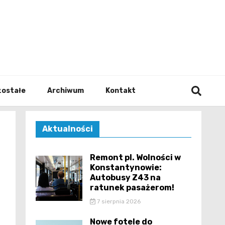
walodz
zostałe
Archiwum
Kontakt
Aktualności
Remont pl. Wolności w
Konstantynowie:
Autobusy Z43 na
ratunek pasażerom!
7 sierpnia 2026
Nowe fotele do