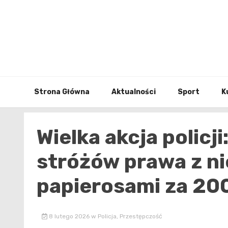
Skip
to
content
Strona Główna
Aktualności
Sport
K
Wielka akcja policj
stróżów prawa z ni
papierosami za 200 
8 lutego 2026
w
Policja
,
Przestępczość