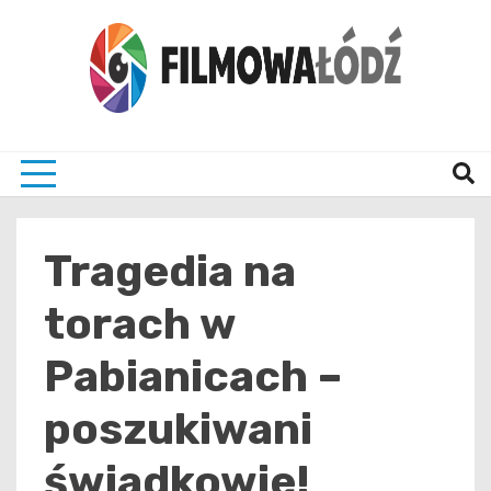
Skip
to
content
wszystko co związane z filmami i Łodzia
filmo
Tragedia na
torach w
Pabianicach –
poszukiwani
świadkowie!