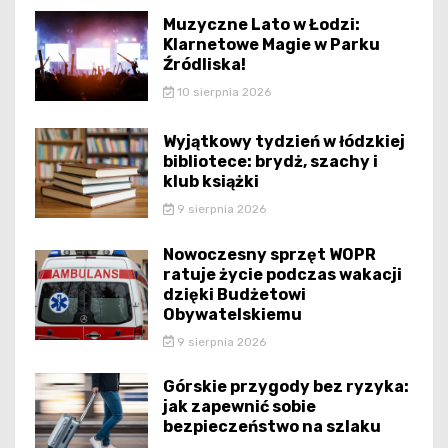
Muzyczne Lato w Łodzi:
Klarnetowe Magie w Parku
Źródliska!
10 sierpnia 2026
Wyjątkowy tydzień w łódzkiej
bibliotece: brydż, szachy i
klub książki
9 sierpnia 2026
Nowoczesny sprzęt WOPR
ratuje życie podczas wakacji
dzięki Budżetowi
Obywatelskiemu
9 sierpnia 2026
Górskie przygody bez ryzyka:
jak zapewnić sobie
bezpieczeństwo na szlaku