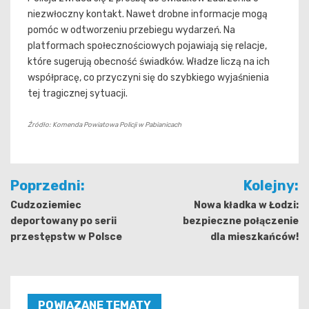
niezwłoczny kontakt. Nawet drobne informacje mogą
pomóc w odtworzeniu przebiegu wydarzeń. Na
platformach społecznościowych pojawiają się relacje,
które sugerują obecność świadków. Władze liczą na ich
współpracę, co przyczyni się do szybkiego wyjaśnienia
tej tragicznej sytuacji.
Źródło: Komenda Powiatowa Policji w Pabianicach
Nawigacja
Poprzedni:
Kolejny:
wpisu
Cudzoziemiec
Nowa kładka w Łodzi:
deportowany po serii
bezpieczne połączenie
przestępstw w Polsce
dla mieszkańców!
POWIĄZANE TEMATY