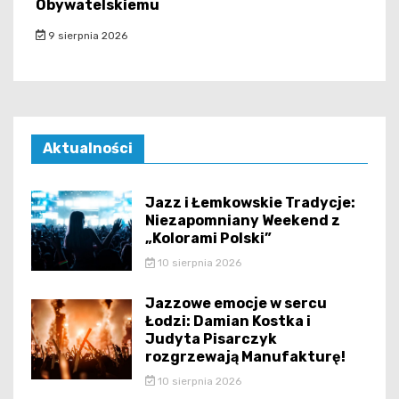
Obywatelskiemu
9 sierpnia 2026
Aktualności
Jazz i Łemkowskie Tradycje:
Niezapomniany Weekend z
„Kolorami Polski”
10 sierpnia 2026
Jazzowe emocje w sercu
Łodzi: Damian Kostka i
Judyta Pisarczyk
rozgrzewają Manufakturę!
10 sierpnia 2026