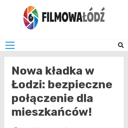
Skip
to
content
wszystko co związane z filmami i Łodzia
filmo
Nowa kładka w
Łodzi: bezpieczne
połączenie dla
mieszkańców!