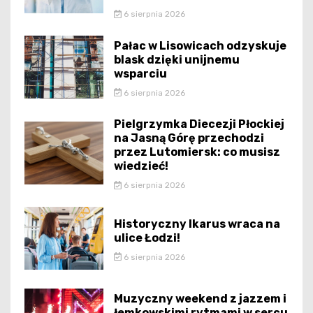
6 sierpnia 2026
Pałac w Lisowicach odzyskuje
blask dzięki unijnemu
wsparciu
6 sierpnia 2026
Pielgrzymka Diecezji Płockiej
na Jasną Górę przechodzi
przez Lutomiersk: co musisz
wiedzieć!
6 sierpnia 2026
Historyczny Ikarus wraca na
ulice Łodzi!
6 sierpnia 2026
Muzyczny weekend z jazzem i
łemkowskimi rytmami w sercu