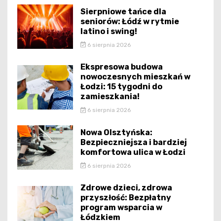
Sierpniowe tańce dla
seniorów: Łódź w rytmie
latino i swing!
6 sierpnia 2026
Ekspresowa budowa
nowoczesnych mieszkań w
Łodzi: 15 tygodni do
zamieszkania!
6 sierpnia 2026
Nowa Olsztyńska:
Bezpieczniejsza i bardziej
komfortowa ulica w Łodzi
6 sierpnia 2026
Zdrowe dzieci, zdrowa
przyszłość: Bezpłatny
program wsparcia w
Łódzkiem