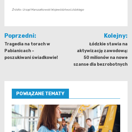
Źródło: Urząd Marszałkowski Województwa Łódzkiego
Nawigacja
Poprzedni:
Kolejny:
wpisu
Tragedia na torach w
Łódzkie stawia na
Pabianicach –
aktywizację zawodową:
poszukiwani świadkowie!
50 milionów na nowe
szanse dla bezrobotnych
POWIĄZANE TEMATY