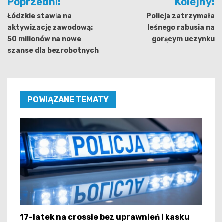
Poprzedni:
Kolejny:
wpisu
Łódzkie stawia na
Policja zatrzymała
aktywizację zawodową:
leśnego rabusia na
50 milionów na nowe
gorącym uczynku
szanse dla bezrobotnych
POWIĄZANE TEMATY
17-latek na crossie bez uprawnień i kasku