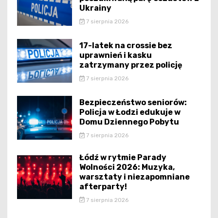
Ukrainy
7 sierpnia 2026
17-latek na crossie bez
uprawnień i kasku
zatrzymany przez policję
7 sierpnia 2026
Bezpieczeństwo seniorów:
Policja w Łodzi edukuje w
Domu Dziennego Pobytu
7 sierpnia 2026
Łódź w rytmie Parady
Wolności 2026: Muzyka,
warsztaty i niezapomniane
afterparty!
7 sierpnia 2026