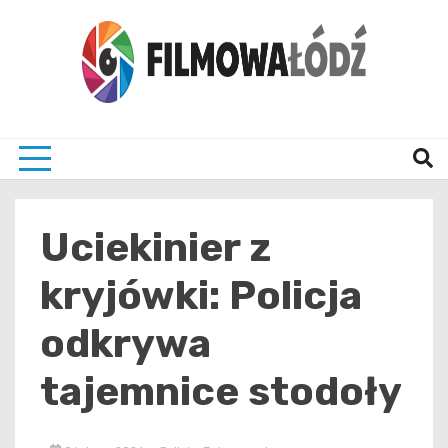
Skip
to
content
wszystko co związane z filmami i Łodzia
filmo
Uciekinier z
kryjówki: Policja
odkrywa
tajemnice stodoły