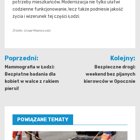
potrzeby mieszkańców. Modernizacja nie tylko ułatwi
codzienne funkcjonowanie, lecz także podniesie jakość
życia i wizerunek tej części Łodzi.
Źródło: Urząd Miasta Łodzi
Nawigacja
Poprzedni:
Kolejny:
wpisu
Mammografia w Łodzi:
Bezpieczne drogi:
Bezpłatne badania dla
weekend bez pijanych
kobiet w walce z rakiem
kierowców w Opocznie
piersi!
POWIĄZANE TEMATY