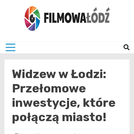
Skip
to
content
wszystko co związane z filmami i Łodzia
filmo
Widzew w Łodzi:
Przełomowe
inwestycje, które
połączą miasto!