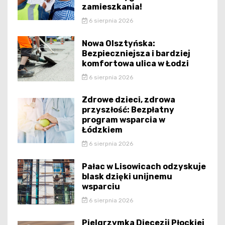
zamieszkania!
6 sierpnia 2026
Nowa Olsztyńska:
Bezpieczniejsza i bardziej
komfortowa ulica w Łodzi
6 sierpnia 2026
Zdrowe dzieci, zdrowa
przyszłość: Bezpłatny
program wsparcia w
Łódzkiem
6 sierpnia 2026
Pałac w Lisowicach odzyskuje
blask dzięki unijnemu
wsparciu
6 sierpnia 2026
Pielgrzymka Diecezji Płockiej