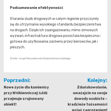
Podsumowanie efektywności
Starania służb drogowych w całym regionie przyczyniły
się do utrzymania wysokiego standardu bezpieczeństwa
na drogach. Dzięki ich zaangażowaniu, mimo zimowych
wyzwań, infrastruktura drogowa pozostała bezpieczna i
gotowa do użytkowania zarówno przez kierowców, jak i
pieszych.
Źródło: Urząd Marszałkowski Województwa Łódzkiego
Nawigacja
Poprzedni:
Kolejny:
wpisu
Nowe życie dla kamienicy
Zduńskowolanie,
przy Włókienniczej: Łódź
uważajcie na swoje
przejmuje zrujnowany
dowody osobiste –
obiekt!
kradzieże tożsamości
wciąż zagrożeniem!