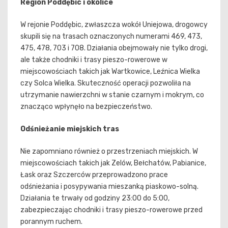
Region Poddębic i okolice
W rejonie Poddębic, zwłaszcza wokół Uniejowa, drogowcy
skupili się na trasach oznaczonych numerami 469, 473,
475, 478, 703 i 708. Działania obejmowały nie tylko drogi,
ale także chodniki i trasy pieszo-rowerowe w
miejscowościach takich jak Wartkowice, Leźnica Wielka
czy Solca Wielka. Skuteczność operacji pozwoliła na
utrzymanie nawierzchni w stanie czarnym i mokrym, co
znacząco wpłynęło na bezpieczeństwo.
Odśnieżanie miejskich tras
Nie zapomniano również o przestrzeniach miejskich. W
miejscowościach takich jak Zelów, Bełchatów, Pabianice,
Łask oraz Szczerców przeprowadzono prace
odśnieżania i posypywania mieszanką piaskowo-solną.
Działania te trwały od godziny 23:00 do 5:00,
zabezpieczając chodniki i trasy pieszo-rowerowe przed
porannym ruchem.