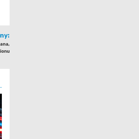
jny:
ana,
ionu