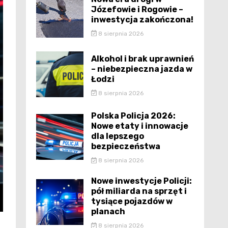
Józefowie i Rogowie –
inwestycja zakończona!
8 sierpnia 2026
Alkohol i brak uprawnień
– niebezpieczna jazda w
Łodzi
8 sierpnia 2026
Polska Policja 2026:
Nowe etaty i innowacje
dla lepszego
bezpieczeństwa
8 sierpnia 2026
Nowe inwestycje Policji:
pół miliarda na sprzęt i
tysiące pojazdów w
planach
8 sierpnia 2026