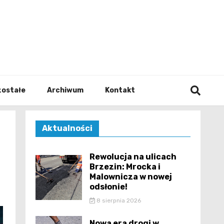
walodz
zostałe
Archiwum
Kontakt
Aktualności
Rewolucja na ulicach
Brzezin: Mrocka i
Malownicza w nowej
odsłonie!
8 sierpnia 2026
Nowa era drogi w