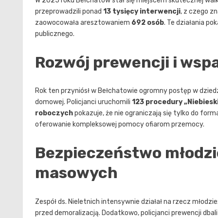
W 2025 roku Bełchatów stał się miejscem skutecznej walki 
przeprowadzili ponad
13 tysięcy interwencji
, z czego z
zaowocowała aresztowaniem
692 osób
. Te działania p
publicznego.
Rozwój prewencji i wspa
Rok ten przyniósł w Bełchatowie ogromny postęp w dziedz
domowej. Policjanci uruchomili
123 procedury „Niebieski
roboczych
pokazuje, że nie ograniczają się tylko do for
oferowanie kompleksowej pomocy ofiarom przemocy.
Bezpieczeństwo młodzie
masowych
Zespół ds. Nieletnich intensywnie działał na rzecz młodzi
przed demoralizacją. Dodatkowo, policjanci prewencji db