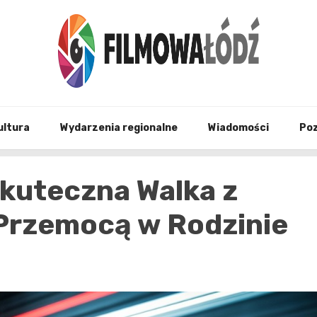
wszystko co związane z filmami i Łodzia
filmo
ultura
Wydarzenia regionalne
Wiadomości
Po
kuteczna Walka z
 Przemocą w Rodzinie