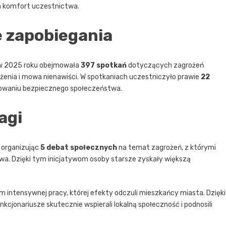
m komfort uczestnictwa.
e zapobiegania
ra w 2025 roku obejmowała
397 spotkań
dotyczących zagrożeń
ożenia i mowa nienawiści. W spotkaniach uczestniczyło prawie
22
udowaniu bezpiecznego społeczeństwa.
agi
, organizując
5 debat społecznych
na temat zagrożeń, z którymi
twa. Dzięki tym inicjatywom osoby starsze zyskały większą
em intensywnej pracy, której efekty odczuli mieszkańcy miasta. Dzięki
jonariusze skutecznie wspierali lokalną społeczność i podnosili