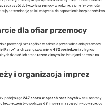
z przestępczością dzięki wysiłkom lokalnej policji. Funkcjonariusze
nacząca część dotyczyła przemocy w rodzinie, a ich efektywność
okazują determinację policji w dążeniu do zapewnienia bezpieczeństwa
rcie dla ofiar przemocy
inie prewencji, szczególnie w zakresie przeciwdziałania przemocy
ej Karty”
, a ich zaangażowanie w
492 posiedzeniach grup
malnych działań. Ich praca razem z innymi instytucjami pozwala na
ży i organizacja imprez
eży, podejmując
247 spraw w sądach rodzinnych
w celu ochrony
ali o bezpieczeństwo podczas
69 imprez masowych
w powiecie, co