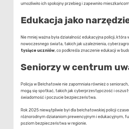
umożliwiło ich spokojny przebieg i zapewniło mieszkańco
Edukacja jako narzędzi
Nie mniej ważna była działalność edukacyjna policji, któ
nowoczesnego świata, takich jak uzależnienia, cyberzagr
tysiące uczniów
, co podkreśla znaczenie edukacji w b
Seniorzy w centrum uw
Policja w Bełchatowie nie zapomniała również o seniorach
mogą się spotkać, takich jak cyberprzestępczość i oszus
świadomość i poczucie bezpieczeństwa.
Rok 2025 niewątpliwie był dla bełchatowskiej policji czas
różnorodnym działaniom prewencyjnym i edukacyjnym, funkc
poziom bezpieczeństwa w regionie.