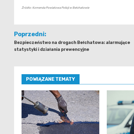
Źródło: Komenda Powiatowa Policji w Bełchatowie
Nawigacja
Poprzedni:
wpisu
Bezpieczeństwo na drogach Bełchatowa: alarmujące
statystyki i działania prewencyjne
POWIĄZANE TEMATY