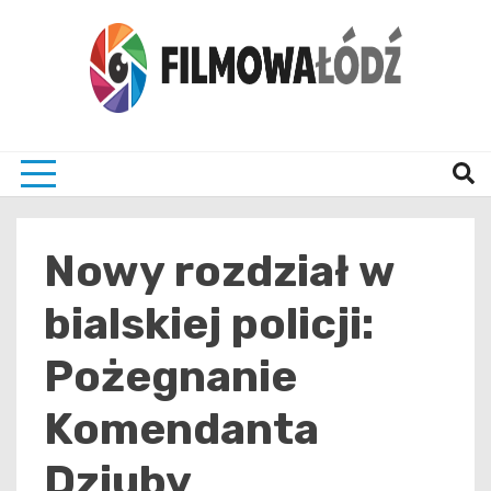
Skip
to
content
wszystko co związane z filmami i Łodzia
filmo
Nowy rozdział w
bialskiej policji:
Pożegnanie
Komendanta
Dziuby