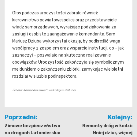
Głos podczas uroczystości zabrało również
kierownictwo powiatowej policji oraz przedstawiciele
władz samorządowych, wyrażając podziękowania za
zasługi i osobiste zaangażowanie komendanta. Sam
Mariusz Dziuba wykorzystał okazję, by podkreślić wagę
współpracy z zespołem oraz wsparcie instytucji, co – jak
zaznaczył – pozwalało na skuteczne realizowanie
obowiązków. Uroczystość zakończyła się symbolicznym
meldunkiem o zakończeniu zbiórki, zamykając wieloletni
rozdział w służbie podinspektora.
Źródło: Komenda Powiatowa Policji w Wieluniu
Nawigacja
Poprzedni:
Kolejny:
wpisu
Zimowe bezpieczeństwo
Remonty dróg w Łodzi:
na drogach Lutomierska:
Mniej dziur, więcej