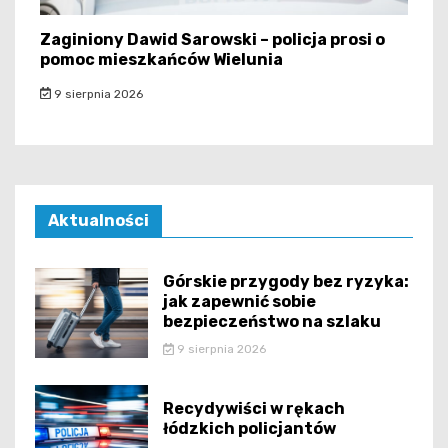
Zaginiony Dawid Sarowski – policja prosi o
pomoc mieszkańców Wielunia
9 sierpnia 2026
Aktualności
Górskie przygody bez ryzyka:
jak zapewnić sobie
bezpieczeństwo na szlaku
9 sierpnia 2026
Recydywiści w rękach
łódzkich policjantów