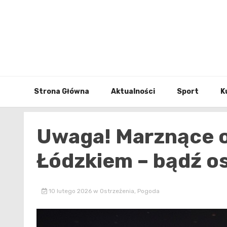
Skip
to
content
Strona Główna
Aktualności
Sport
K
Uwaga! Marznące o
Łódzkiem – bądź o
10 lutego 2026
w
Ostrzeżenia
,
Pogoda