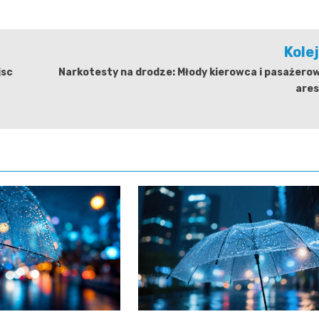
Kole
jsc
Narkotesty na drodze: Młody kierowca i pasażero
ares