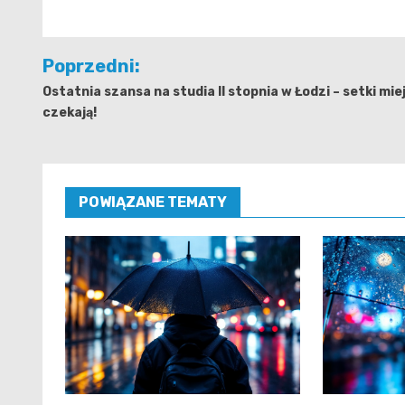
Nawigacja
Poprzedni:
wpisu
Ostatnia szansa na studia II stopnia w Łodzi – setki mie
czekają!
POWIĄZANE TEMATY