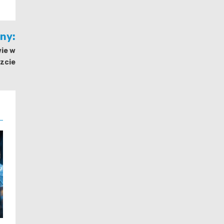
jny:
wie w
zcie