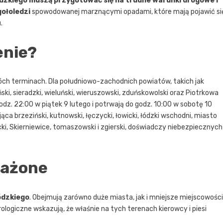
zkiego muszą przygotować się na trudne warunki drogowe i
gołoledzi
spowodowanej marznącymi opadami, które mają pojawić si
.
enie?
wóch terminach. Dla południowo-zachodnich powiatów, takich jak
ski, sieradzki, wieluński, wieruszowski, zduńskowolski oraz Piotrkowa
dz. 22:00 w piątek 9 lutego i potrwają do godz. 10:00 w sobotę 10
ca brzeziński, kutnowski, łęczycki, łowicki, łódzki wschodni, miasto
wicki, Skierniewice, tomaszowski i zgierski, doświadczy niebezpiecznych
rażone
ódzkiego
. Obejmują zarówno duże miasta, jak i mniejsze miejscowości
logiczne wskazują, że właśnie na tych terenach kierowcy i piesi