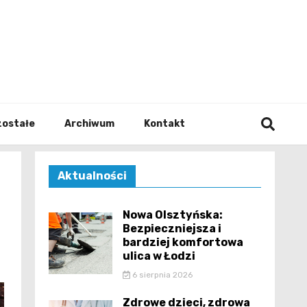
walodz
zostałe
Archiwum
Kontakt
Aktualności
Nowa Olsztyńska:
Bezpieczniejsza i
bardziej komfortowa
ulica w Łodzi
6 sierpnia 2026
Zdrowe dzieci, zdrowa