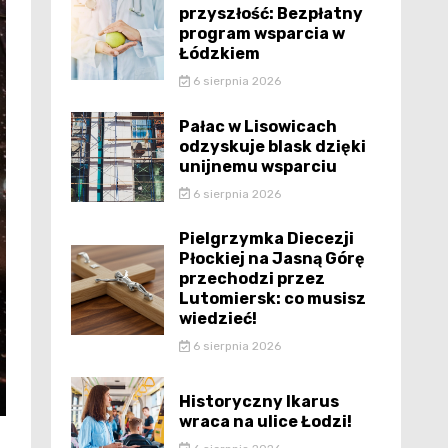
przyszłość: Bezpłatny
program wsparcia w
Łódzkiem
6 sierpnia 2026
Pałac w Lisowicach
odzyskuje blask dzięki
unijnemu wsparciu
6 sierpnia 2026
Pielgrzymka Diecezji
Płockiej na Jasną Górę
przechodzi przez
Lutomiersk: co musisz
wiedzieć!
6 sierpnia 2026
Historyczny Ikarus
wraca na ulice Łodzi!