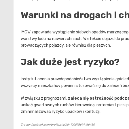
Warunki na drogach i c
IMGW zapowiada wystąpienie słabych opadów marznącego 
warstwy lodu na nawierzchniach. W efekcie dojazd do pracy
prowadzących pojazdy, ale również dla pieszych.
Jak duże jest ryzyko?
Instytut ocenia prawdopodobieństwo wystąpienia gołoledz
wszyscy mieszkańcy powinni stosować się do zaleceń be
W związku z prognozami,
zaleca się ostrożność podcza
unikać gwałtownych ruchów kierownicą, natomiast piesi p
zminimalizować ryzyko upadków i kontuzji.
Źródło: facebook.com/profile.php?id=100075699166450