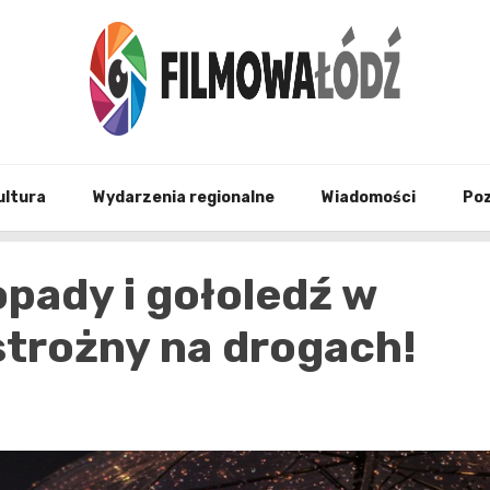
wszystko co związane z filmami i Łodzia
filmo
ultura
Wydarzenia regionalne
Wiadomości
Po
pady i gołoledź w
strożny na drogach!