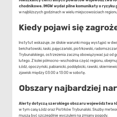
Mieszkańcy centralnych powiatów województwa łód
chodnikowe.
IMGW wydał pilne komunikaty o ryzyku 
w najbliższych godzinach w wielu miejscowościach regionu
Kiedy pojawi się zagroż
Instytut wskazuje, że śliskie warunki mogą wystąpić w d
bełchatowski, łaski, pajęczański, piotrkowski, radomszczań
Trybunalskiego, ostrzeżenia zaczną obowiązywać już od go
lutego. Z kolei północno-wschodnia część regionu, obejmują
Łódź, opoczyński, pabianicki, poddębicki, rawski, skiernie
zjawisk między 03:00 a 13:00 w sobotę.
Obszary najbardziej na
Alerty dotyczą szerokiego obszaru województwa ł
w tym całą Łódź oraz Piotrków Trybunalski. Służby meteoro
muszą być szczególnie wyczuleni na zmiany pogody.