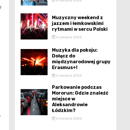
6 sierpnia 2026
ę
Muzyczny weekend z
jazzem i łemkowskimi
rytmami w sercu Polski
6 sierpnia 2026
Muzyka dla pokoju:
Dołącz do
międzynarodowej grupy
Erasmus+!
6 sierpnia 2026
Parkowanie podczas
Mororun: Gdzie znaleźć
miejsce w
Aleksandrowie
Łódzkim?
,
6 sierpnia 2026