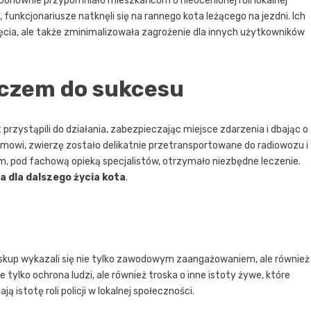
ponownie przypomniało mieszkańcom o nieocenionej roli lokalnej
y, funkcjonariusze natknęli się na rannego kota leżącego na jezdni. Ich
ęcia, ale także zminimalizowała zagrożenie dla innych użytkowników
uczem do sukcesu
rzystąpili do działania, zabezpieczając miejsce zdarzenia i dbając o
zmowi, zwierzę zostało delikatnie przetransportowane do radiowozu i
m, pod fachową opieką specjalistów, otrzymało niezbędne leczenie.
a dla dalszego życia kota
.
iskup wykazali się nie tylko zawodowym zaangażowaniem, ale również
ie tylko ochrona ludzi, ale również troska o inne istoty żywe, które
ą istotę roli policji w lokalnej społeczności.