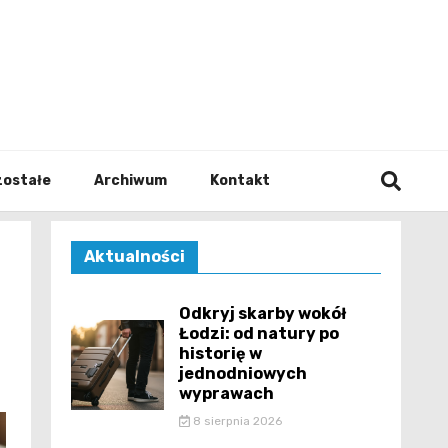
walodz
zostałe
Archiwum
Kontakt
Aktualności
Odkryj skarby wokół
Łodzi: od natury po
historię w
jednodniowych
wyprawach
8 sierpnia 2026