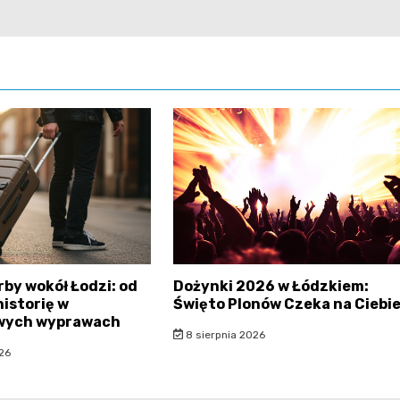
rby wokół Łodzi: od
Dożynki 2026 w Łódzkiem:
historię w
Święto Plonów Czeka na Ciebie
wych wyprawach
8 sierpnia 2026
26