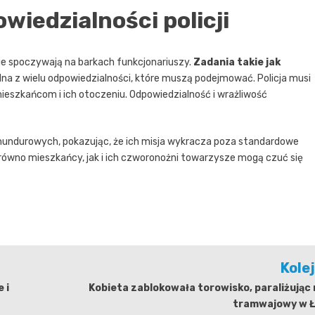
iedzialności policji
ie spoczywają na barkach funkcjonariuszy.
Zadania takie jak
dna z wielu odpowiedzialności, które muszą podejmować. Policja musi
eszkańcom i ich otoczeniu. Odpowiedzialność i wrażliwość
 mundurowych, pokazując, że ich misja wykracza poza standardowe
 zarówno mieszkańcy, jak i ich czworonożni towarzysze mogą czuć się
Kole
 i
Kobieta zablokowała torowisko, paraliżując
tramwajowy w Ł