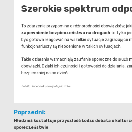
Szerokie spektrum odpow
To zdarzenie przypomina o różnorodności obowiązków, jak
zapewnienie bezpieczeństwa na drogach
to tylko je
być gotowa reagować na wszelkie sytuacje zagrażające mi
funkcjonariuszy są nieocenione w takich sytuacjach.
Takie działania wzmacniają zaufanie społeczne do służb
obowiązki. Dzięki ich czujności i gotowości do działania,
bezpieczniej na co dzień.
Źródło: facebook.com/policja.lodzkie
Nawigacja
Poprzedni:
wpisu
Młodzież kształtuje przyszłość Łodzi: debata o kulturze
społeczeństwie