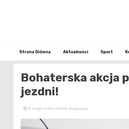
Skip
to
content
Strona Główna
Aktualności
Sport
K
Bohaterska akcja po
jezdni!
12 lutego 2026
w
Policja
,
Wydarzenia