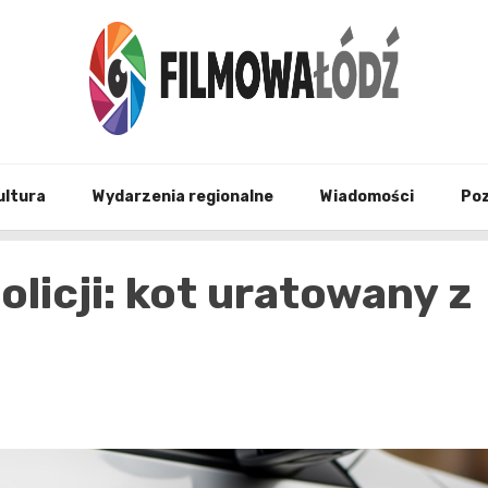
wszystko co związane z filmami i Łodzia
filmo
ultura
Wydarzenia regionalne
Wiadomości
Po
licji: kot uratowany z