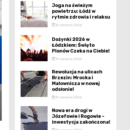
Joga na świeżym
powietrzu: Łódź w
rytmie zdrowia i relaksu
8 sierpnia 2026
Dożynki 2026 w
Łódzkiem: Święto
Plonów Czeka na Ciebie!
8 sierpnia 2026
Rewolucja na ulicach
Brzezin: Mrocka i
Malownicza w nowej
odsłonie!
8 sierpnia 2026
Nowa era drogi w
Józefowie i Rogowie –
inwestycja zakończona!
8 sierpnia 2026