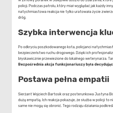
W zimowy poranek w Sulejowie doszło do zdarzenia, które 
policji. Podczas patrolu, który miał wyglądać jak każdy inn
natychmiastowa reakcja nie tylko uratowała życie zwierz
dróg.
Szybka interwencja kl
Po odkryciu poszkodowanego kota, policjanci natychmiast p
bezpieczeństwo ruchu drogowego. Dzięki ich profesjonali
błyskawicznie przewiezione do lokalnego weterynarza. Ta
Bezpośrednia akcja funkcjonariuszy była decydując
Postawa pełna empatii
Sierżant Wojciech Bartosik oraz posterunkowa Justyna B
dużą empatią. Ich reakcja pokazuje, że służba w policji to n
same nie mogą się obronić. Tego rodzaju działania podkreślaj