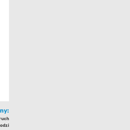
jny:
 ruch
odzi