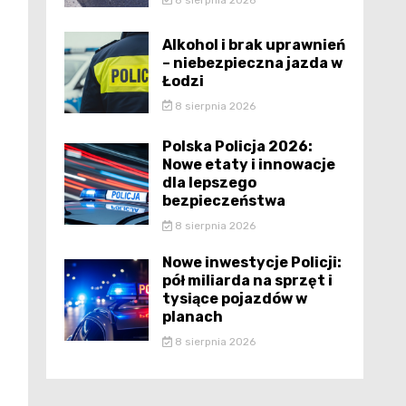
Alkohol i brak uprawnień
– niebezpieczna jazda w
Łodzi
8 sierpnia 2026
Polska Policja 2026:
Nowe etaty i innowacje
dla lepszego
bezpieczeństwa
8 sierpnia 2026
Nowe inwestycje Policji:
pół miliarda na sprzęt i
tysiące pojazdów w
planach
8 sierpnia 2026