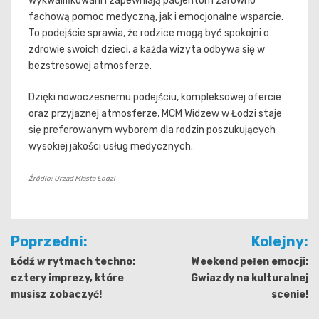
wykwalifikowani i zapewniają pacjentom zarówno
fachową pomoc medyczną, jak i emocjonalne wsparcie.
To podejście sprawia, że rodzice mogą być spokojni o
zdrowie swoich dzieci, a każda wizyta odbywa się w
bezstresowej atmosferze.
Dzięki nowoczesnemu podejściu, kompleksowej ofercie
oraz przyjaznej atmosferze, MCM Widzew w Łodzi staje
się preferowanym wyborem dla rodzin poszukujących
wysokiej jakości usług medycznych.
Źródło: Urząd Miasta Łodzi
Nawigacja
Poprzedni:
Kolejny:
wpisu
Łódź w rytmach techno:
Weekend pełen emocji:
cztery imprezy, które
Gwiazdy na kulturalnej
musisz zobaczyć!
scenie!