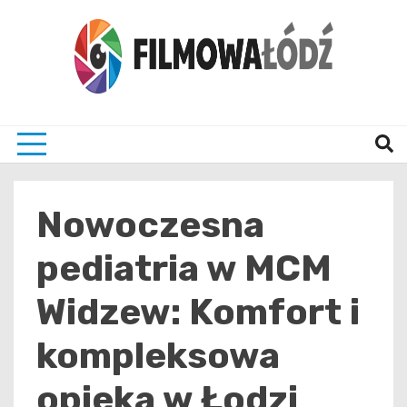
Skip
to
content
wszystko co związane z filmami i Łodzia
filmo
Nowoczesna
pediatria w MCM
Widzew: Komfort i
kompleksowa
opieka w Łodzi