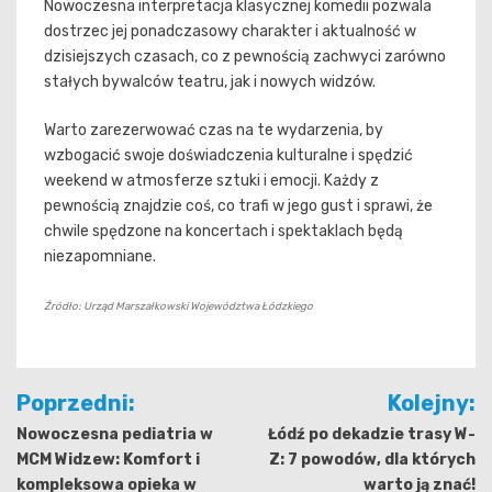
Nowoczesna interpretacja klasycznej komedii pozwala
dostrzec jej ponadczasowy charakter i aktualność w
dzisiejszych czasach, co z pewnością zachwyci zarówno
stałych bywalców teatru, jak i nowych widzów.
Warto zarezerwować czas na te wydarzenia, by
wzbogacić swoje doświadczenia kulturalne i spędzić
weekend w atmosferze sztuki i emocji. Każdy z
pewnością znajdzie coś, co trafi w jego gust i sprawi, że
chwile spędzone na koncertach i spektaklach będą
niezapomniane.
Źródło: Urząd Marszałkowski Województwa Łódzkiego
Nawigacja
Poprzedni:
Kolejny:
wpisu
Nowoczesna pediatria w
Łódź po dekadzie trasy W-
MCM Widzew: Komfort i
Z: 7 powodów, dla których
kompleksowa opieka w
warto ją znać!