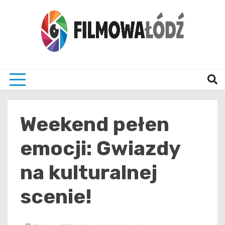
Skip
to
content
wszystko co związane z filmami i Łodzia
filmo
Weekend pełen
emocji: Gwiazdy
na kulturalnej
scenie!