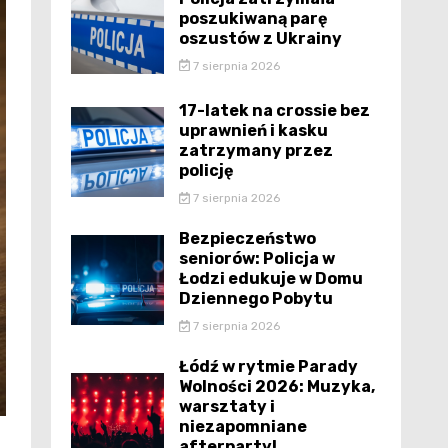
poszukiwaną parę
oszustów z Ukrainy
7 sierpnia 2026
17-latek na crossie bez
uprawnień i kasku
zatrzymany przez
policję
7 sierpnia 2026
Bezpieczeństwo
seniorów: Policja w
Łodzi edukuje w Domu
Dziennego Pobytu
7 sierpnia 2026
Łódź w rytmie Parady
Wolności 2026: Muzyka,
warsztaty i
niezapomniane
afterparty!