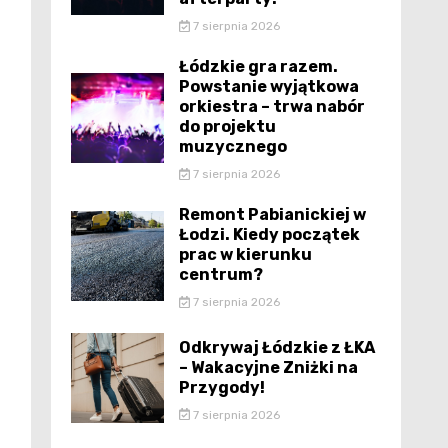
7 sierpnia 2026
Łódzkie gra razem.
Powstanie wyjątkowa
orkiestra – trwa nabór
do projektu
muzycznego
7 sierpnia 2026
Remont Pabianickiej w
Łodzi. Kiedy początek
prac w kierunku
centrum?
7 sierpnia 2026
Odkrywaj Łódzkie z ŁKA
– Wakacyjne Zniżki na
Przygody!
7 sierpnia 2026