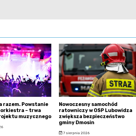
a razem. Powstanie
Nowoczesny samochód
orkiestra – trwa
ratowniczy w OSP Lubowidza
projektu muzycznego
zwiększa bezpieczeństwo
gminy Dmosin
26
7 sierpnia 2026