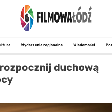
wszystko co związane z filmami i Łodzia
filmo
ultura
Wydarzenia regionalne
Wiadomości
Po
 rozpocznij duchową
ocy