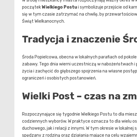
W środę mieszkańcy miasta rozpoczynają ważny okres w k
początek
Wielkiego Postu
i symbolizuje przejście od kar
się w tym czasie zatrzymać na chwilę, by przewartościow
Świąt Wielkanocnych.
Tradycja i znaczenie Śr
Środa Popielcowa, obecna w lokalnych parafiach od pokol
zabawy. Tego dnia wierni uczestniczą w nabożeństwach i 
życia i zachęcić do głębszego spojrzenia na własne post
ograniczeń i osobistych postanowień.
Wielki Post – czas na z
Rozpoczynające się tygodnie Wielkiego Postu to dla mies
codziennych wyborów. W praktyce oznacza to dla wielu 
duchowego, jak i relacji z innymi. W tym okresie w lokalne
spędzany z rodziną oraz działania mające na celu wzajem