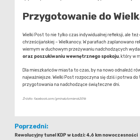
Przygotowanie do Wielk
Wielki Post to nie tylko czas indywidualnej refleksji, ale 
chrześcijańskiej – Wielkanocy. W parafiach zaplanowano r
wiernym w duchowym przeżywaniu nadchodzących wyda
oraz poszukiwaniu wewnętrznego spokoju
, który w 
Dla mieszkańców miasta to czas, by na nowo odnaleźć ró
najważniejsze. Wielki Post rozpoczyna się dziś i potrwa d
przygotowania na nadchodzące świąteczne dni.
Źródło: facebook.com/gminalutomiersk2016
Nawigacja
Poprzedni:
wpisu
Rewolucyjny tunel KDP w Łodzi: 4,6 km nowoczesności