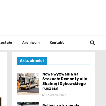
walodz
zostałe
Archiwum
Kontakt
Aktualności
Nowe wyzwania na
Stokach: Remonty ulic
Skalnej i Dębowskiego
ruszają!
7 sierpnia 2026
Policja zatrzymała