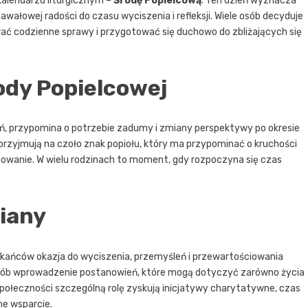
alendarzu liturgicznym –
Środę Popielcową
. Ten dzień wyznacza
nawałowej radości do czasu wyciszenia i refleksji. Wiele osób decyduje
ać codzienne sprawy i przygotować się duchowo do zbliżających się
ody Popielcowej
eń, przypomina o potrzebie zadumy i zmiany perspektywy po okresie
przyjmują na czoło znak popiołu, który ma przypominać o kruchości
ępowanie. W wielu rodzinach to moment, gdy rozpoczyna się czas
miany
zkańców okazja do wyciszenia, przemyśleń i przewartościowania
osób wprowadzenie postanowień, które mogą dotyczyć zarówno życia
j społeczności szczególną rolę zyskują inicjatywy charytatywne, czas
ne wsparcie.