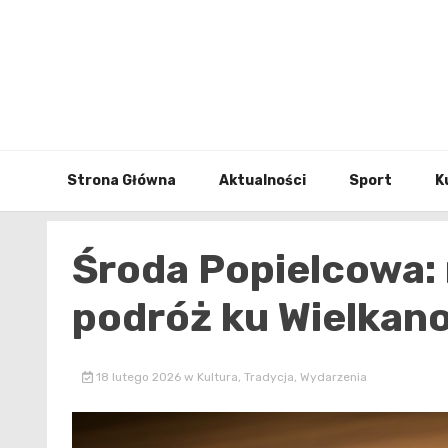
Skip
to
content
Strona Główna
Aktualności
Sport
K
Środa Popielcowa:
podróż ku Wielkan
18 lutego 2026
w
Kultura
,
Tradycja
,
Wydarzenia