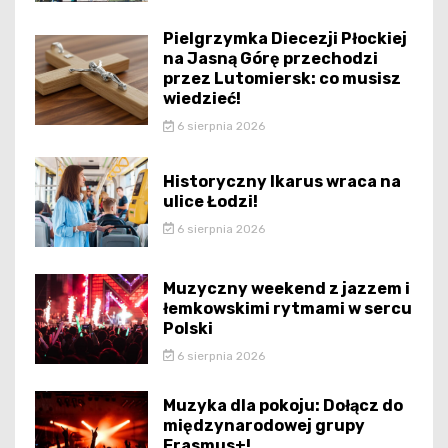
Pielgrzymka Diecezji Płockiej
na Jasną Górę przechodzi
przez Lutomiersk: co musisz
wiedzieć!
6 sierpnia 2026
Historyczny Ikarus wraca na
ulice Łodzi!
6 sierpnia 2026
Muzyczny weekend z jazzem i
łemkowskimi rytmami w sercu
Polski
6 sierpnia 2026
Muzyka dla pokoju: Dołącz do
międzynarodowej grupy
Erasmus+!