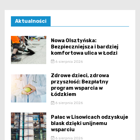
Aktualności
Nowa Olsztyńska:
Bezpieczniejsza i bardziej
komfortowa ulica w Łodzi
6 sierpnia 2026
Zdrowe dzieci, zdrowa
przyszłość: Bezpłatny
program wsparcia w
Łódzkiem
6 sierpnia 2026
Pałac w Lisowicach odzyskuje
blask dzięki unijnemu
wsparciu
6 sierpnia 2026