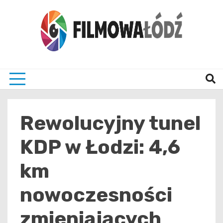
Skip
to
content
wszystko co związane z filmami i Łodzia
filmo
Rewolucyjny tunel
KDP w Łodzi: 4,6
km
nowoczesności
zmieniających