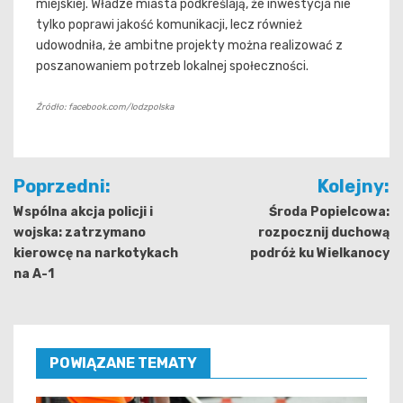
miejskiej. Władze miasta podkreślają, że inwestycja nie
tylko poprawi jakość komunikacji, lecz również
udowodniła, że ambitne projekty można realizować z
poszanowaniem potrzeb lokalnej społeczności.
Źródło: facebook.com/lodzpolska
Nawigacja
Poprzedni:
Kolejny:
wpisu
Wspólna akcja policji i
Środa Popielcowa:
wojska: zatrzymano
rozpocznij duchową
kierowcę na narkotykach
podróż ku Wielkanocy
na A-1
POWIĄZANE TEMATY