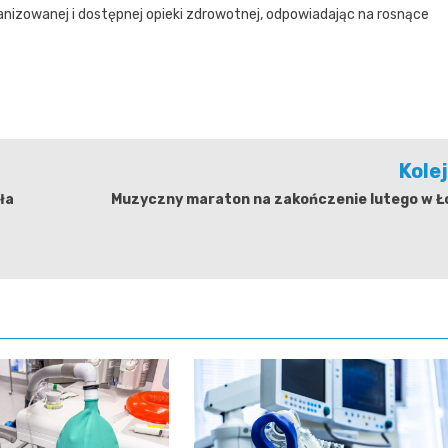
anizowanej i dostępnej opieki zdrowotnej, odpowiadając na rosnące
Kole
ła
Muzyczny maraton na zakończenie lutego w Ło