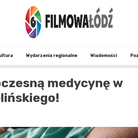
wszystko co związane z filmami i Łodzia
filmo
ultura
Wydarzenia regionalne
Wiadomości
Po
woczesną medycynę w
lińskiego!