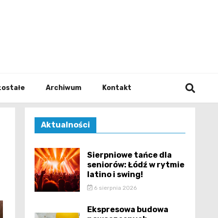
walodz
zostałe
Archiwum
Kontakt
Aktualności
Sierpniowe tańce dla
seniorów: Łódź w rytmie
latino i swing!
6 sierpnia 2026
Ekspresowa budowa