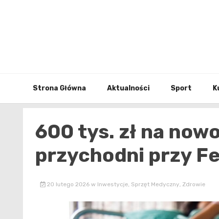
Skip
to
content
Strona Główna
Aktualności
Sport
K
600 tys. zł na no
przychodni przy Fe
20 lutego 2026
w
Inwestycje
,
Sprzęt Medyczny
,
Zdrowie