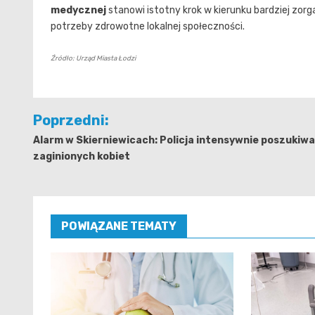
medycznej
stanowi istotny krok w kierunku bardziej zorg
potrzeby zdrowotne lokalnej społeczności.
Źródło: Urząd Miasta Łodzi
Nawigacja
Poprzedni:
wpisu
Alarm w Skierniewicach: Policja intensywnie poszukiwa
zaginionych kobiet
POWIĄZANE TEMATY