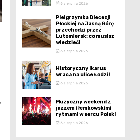
6 sierpnia 2026
Pielgrzymka Diecezji
Płockiej na Jasną Górę
przechodzi przez
Lutomiersk: co musisz
wiedzieć!
6 sierpnia 2026
Historyczny Ikarus
wraca na ulice Łodzi!
6 sierpnia 2026
Muzyczny weekend z
y
jazzem i łemkowskimi
rytmami w sercu Polski
6 sierpnia 2026