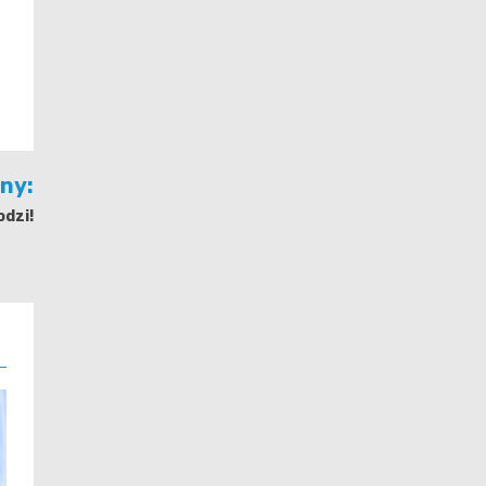
jny:
dzi!