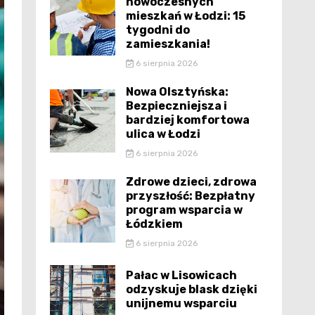
nowoczesnych
mieszkań w Łodzi: 15
tygodni do
zamieszkania!
6 sierpnia 2026
Nowa Olsztyńska:
Bezpieczniejsza i
bardziej komfortowa
ulica w Łodzi
6 sierpnia 2026
Zdrowe dzieci, zdrowa
przyszłość: Bezpłatny
program wsparcia w
Łódzkiem
6 sierpnia 2026
Pałac w Lisowicach
odzyskuje blask dzięki
unijnemu wsparciu