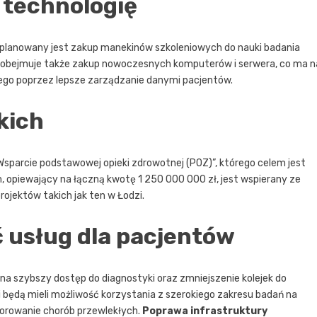
 technologię
planowany jest zakup manekinów szkoleniowych do nauki badania
ry obejmuje także zakup nowoczesnych komputerów i serwera, co ma n
ego poprzez lepsze zarządzanie danymi pacjentów.
kich
Wsparcie podstawowej opieki zdrowotnej (POZ)”, którego celem jest
m, opiewający na łączną kwotę 1 250 000 000 zł, jest wspierany ze
rojektów takich jak ten w Łodzi.
 usług dla pacjentów
na szybszy dostęp do diagnostyki oraz zmniejszenie kolejek do
 będą mieli możliwość korzystania z szerokiego zakresu badań na
itorowanie chorób przewlekłych.
Poprawa infrastruktury