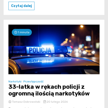
Czytaj dalej
1 minuta
Narkotyki
Przestępczość
33-latka w rękach policji z
ogromną ilością narkotyków
Tomasz Dobrowolski
20 lutego 2026