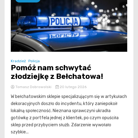
Kradzież
Policja
Pomóż nam schwytać
złodziejkę z Bełchatowa!
Tomasz Dobrowolski
20 lutego 2026
W bełchatowskim sklepie specjalizującym się w artykułach
dekoracyjnych doszło do incydentu, który zaniepokoił
lokalną społeczność. Nieznana sprawczyni ukradła
gotówkę z portfela jednej z klientek, po czym opuściła
sklep przed przybyciem służb. Zdarzenie wywołało
szybkie...