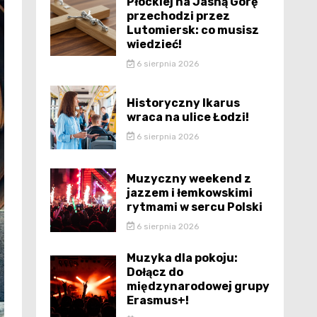
Płockiej na Jasną Górę
przechodzi przez
Lutomiersk: co musisz
wiedzieć!
6 sierpnia 2026
Historyczny Ikarus
wraca na ulice Łodzi!
6 sierpnia 2026
Muzyczny weekend z
jazzem i łemkowskimi
rytmami w sercu Polski
6 sierpnia 2026
Muzyka dla pokoju:
Dołącz do
międzynarodowej grupy
Erasmus+!