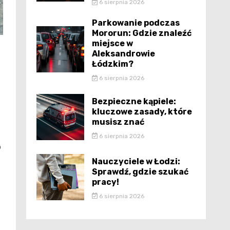
6 sierpnia 2026
Parkowanie podczas
Mororun: Gdzie znaleźć
miejsce w
Aleksandrowie
Łódzkim?
6 sierpnia 2026
Bezpieczne kąpiele:
kluczowe zasady, które
musisz znać
6 sierpnia 2026
o
Nauczyciele w Łodzi:
Sprawdź, gdzie szukać
pracy!
6 sierpnia 2026