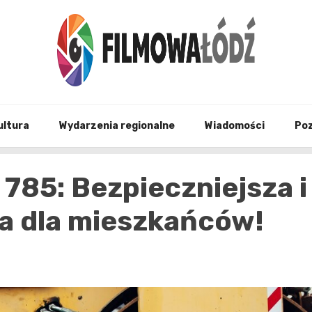
wszystko co związane z filmami i Łodzia
filmo
ultura
Wydarzenia regionalne
Wiadomości
Po
785: Bezpieczniejsza i
a dla mieszkańców!