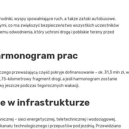
odniki, wyspy spowalniające ruch, a także zatoki autobusowe.
nymi, co ma zwiększyć bezpieczeństwo wszystkich uczestników
u odwodnienia, który uchroni drogę i pobliskie tereny przed
harmonogram prac
z czego przeważającą część pokryje dofinansowanie – ok. 31,3 mln zł, w
2,75-kilometrowy fragment drogi, a jeśli harmonogram zostanie
wy jeszcze podczas tegorocznych wakacji.
e w infrastrukturze
icznej – sieci energetycznej, teletechnicznej i wodociągowej.
 kanału technologicznego i przepustów pod jezdnią. Przewidziano