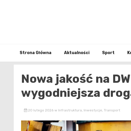
Skip
to
content
Strona Główna
Aktualności
Sport
K
Nowa jakość na DW 
wygodniejsza drog
20 lutego 2026
w
Infrastruktura
,
Inwestycje
,
Transport