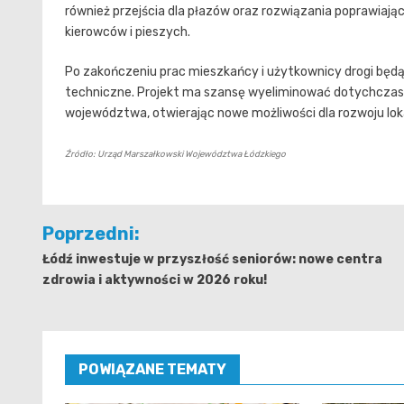
również przejścia dla płazów oraz rozwiązania poprawiają
kierowców i pieszych.
Po zakończeniu prac mieszkańcy i użytkownicy drogi będą
techniczne. Projekt ma szansę wyeliminować dotychczasow
województwa, otwierając nowe możliwości dla rozwoju loka
Źródło: Urząd Marszałkowski Województwa Łódzkiego
Nawigacja
Poprzedni:
wpisu
Łódź inwestuje w przyszłość seniorów: nowe centra
zdrowia i aktywności w 2026 roku!
POWIĄZANE TEMATY