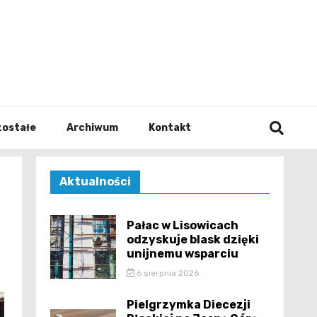
walodz
zostałe
Archiwum
Kontakt
Aktualności
Pałac w Lisowicach
odzyskuje blask dzięki
unijnemu wsparciu
6 sierpnia 2026
Pielgrzymka Diecezji