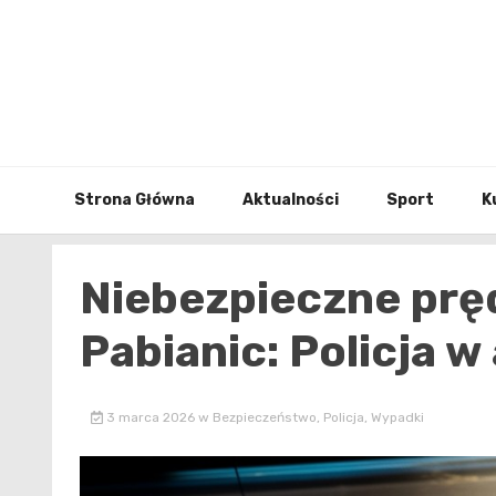
Skip
to
content
Strona Główna
Aktualności
Sport
K
Niebezpieczne prę
Pabianic: Policja w 
3 marca 2026
w
Bezpieczeństwo
,
Policja
,
Wypadki