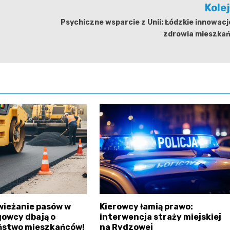
Kole
Psychiczne wsparcie z Unii: Łódzkie innowacj
zdrowia mieszka
wieżanie pasów w
Kierowcy łamią prawo:
gowcy dbają o
interwencja straży miejskiej
ństwo mieszkańców!
na Rydzowej