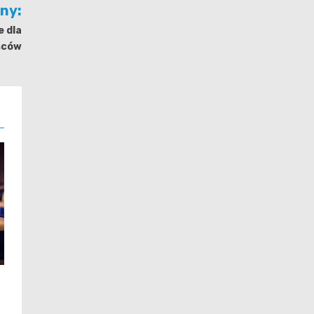
jny:
e dla
ńców