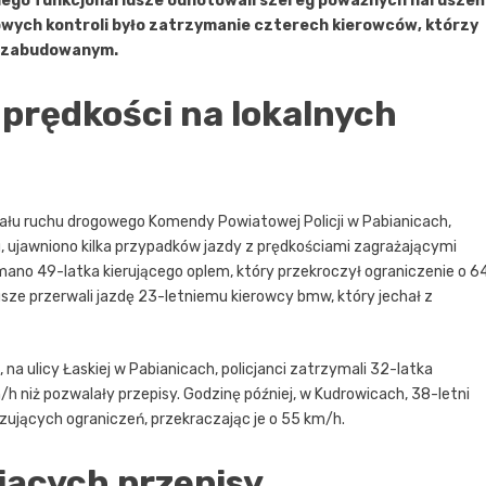
kiego funkcjonariusze odnotowali szereg poważnych naruszeń
wych kontroli było zatrzymanie czterech kierowców, którzy
ie zabudowanym.
prędkości na lokalnych
ału ruchu drogowego Komendy Powiatowej Policji w Pabianicach,
 ujawniono kilka przypadków jazdy z prędkościami zagrażającymi
ano 49-latka kierującego oplem, który przekroczył ograniczenie o 6
sze przerwali jazdę 23-letniemu kierowcy bmw, który jechał z
 na ulicy Łaskiej w Pabianicach, policjanci zatrzymali 32-latka
h niż pozwalały przepisy. Godzinę później, w Kudrowicach, 38-letni
zujących ograniczeń, przekraczając je o 55 km/h.
iących przepisy