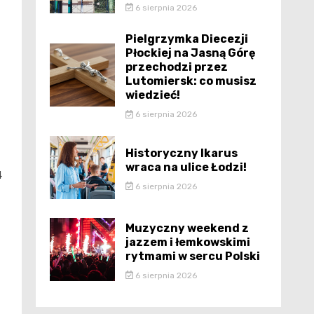
6 sierpnia 2026
Pielgrzymka Diecezji
Płockiej na Jasną Górę
przechodzi przez
Lutomiersk: co musisz
wiedzieć!
6 sierpnia 2026
Historyczny Ikarus
wraca na ulice Łodzi!
4
6 sierpnia 2026
Muzyczny weekend z
jazzem i łemkowskimi
rytmami w sercu Polski
6 sierpnia 2026