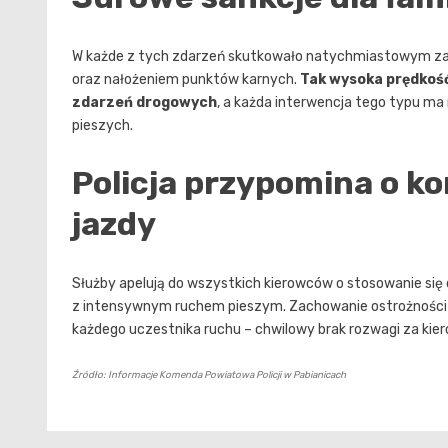
W każde z tych zdarzeń skutkowało natychmiastowym za
oraz nałożeniem punktów karnych.
Tak wysoka prędkoś
zdarzeń drogowych
, a każda interwencja tego typu ma
pieszych.
Policja przypomina o 
jazdy
Służby apelują do wszystkich kierowców o stosowanie się
z intensywnym ruchem pieszym. Zachowanie ostrożności
każdego uczestnika ruchu – chwilowy brak rozwagi za kie
Źródło: Informacje Komenda Powiatowa Policji w Pabianicach