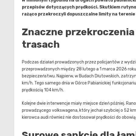
W minionym tygodniu na drogach powiatu pabianic
przepisów dotyczących prędkości. Skutkiem rutyno
rażąco przekroczyli dopuszczalne limity na teren
Znaczne przekroczenia 
trasach
Podczas działań prowadzonych przez policjantów z wydzi
przeprowadzonych między 28 lutego a 1 marca 2026 roku,
bezpieczeństwu. Najpierw, w Budach Dłutowskich, zatrzym
km/h. Tego samego dnia w Górce Pabianickiej funkcjonariu
prędkością 104 km/h.
Kolejne dwie interwencje miały miejsce dzień później. Rano,
prowadzącego volkswagena, który jechał szybciej o 52 km/
kierowca audi również nie dostosował prędkości do obowią
Surowe sankcje dla łam