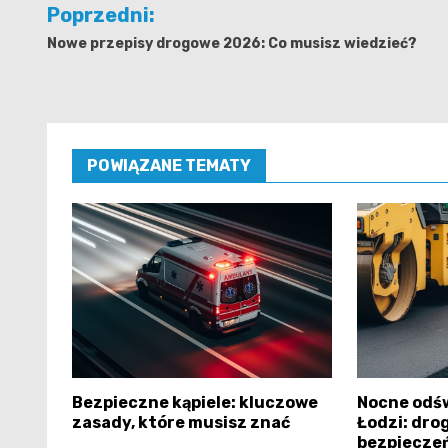
Nawigacja
Poprzedni:
wpisu
Nowe przepisy drogowe 2026: Co musisz wiedzieć?
POWIĄZANE TEMATY
Bezpieczne kąpiele: kluczowe
Nocne odś
zasady, które musisz znać
Łodzi: dro
bezpiecze