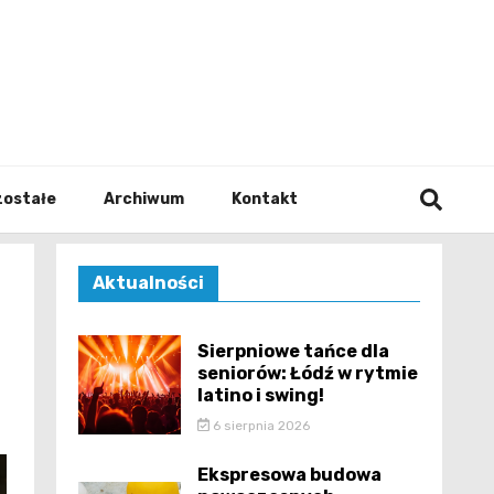
walodz
zostałe
Archiwum
Kontakt
Aktualności
Sierpniowe tańce dla
seniorów: Łódź w rytmie
latino i swing!
6 sierpnia 2026
Ekspresowa budowa