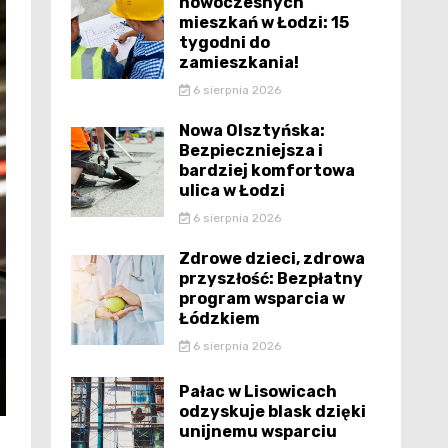
nowoczesnych
mieszkań w Łodzi: 15
tygodni do
zamieszkania!
6 sierpnia 2026
Nowa Olsztyńska:
Bezpieczniejsza i
bardziej komfortowa
ulica w Łodzi
6 sierpnia 2026
Zdrowe dzieci, zdrowa
przyszłość: Bezpłatny
program wsparcia w
Łódzkiem
6 sierpnia 2026
Pałac w Lisowicach
odzyskuje blask dzięki
unijnemu wsparciu