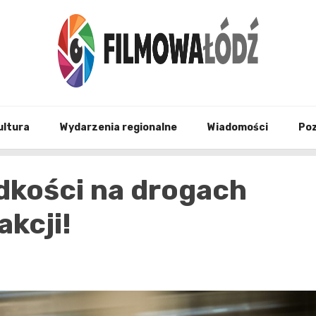
wszystko co związane z filmami i Łodzia
filmo
ultura
Wydarzenia regionalne
Wiadomości
Po
dkości na drogach
akcji!