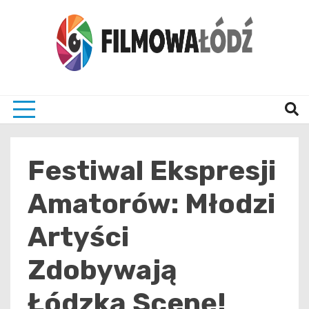
Skip
to
content
wszystko co związane z filmami i Łodzia
filmo
Festiwal Ekspresji
Amatorów: Młodzi
Artyści
Zdobywają
Łódzką Scenę!