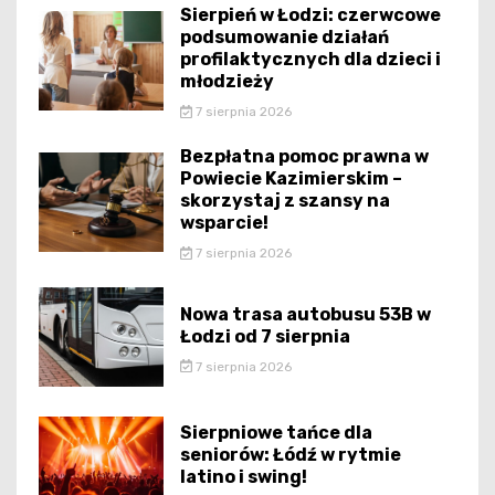
Sierpień w Łodzi: czerwcowe
podsumowanie działań
profilaktycznych dla dzieci i
młodzieży
7 sierpnia 2026
Bezpłatna pomoc prawna w
Powiecie Kazimierskim –
skorzystaj z szansy na
wsparcie!
7 sierpnia 2026
Nowa trasa autobusu 53B w
Łodzi od 7 sierpnia
7 sierpnia 2026
Sierpniowe tańce dla
seniorów: Łódź w rytmie
latino i swing!