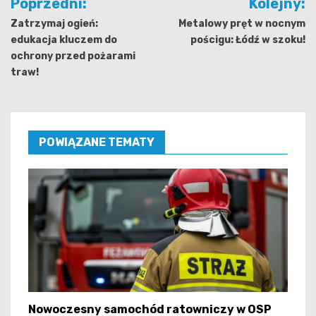
Poprzedni:
Kolejny:
wpisu
Zatrzymaj ogień:
Metalowy pręt w nocnym
edukacja kluczem do
pościgu: Łódź w szoku!
ochrony przed pożarami
traw!
POWIĄZANE TEMATY
Nowoczesny samochód ratowniczy w OSP