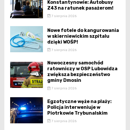
Konstantynowie: Autobusy
Z43 na ratunek pasażerom!
7 sierpnia 2026
Nowe fotele do kangurowania
w skierniewickim szpitalu
dzięki WOŚP!
7 sierpnia 2026
Nowoczesny samochód
ratowniczy w OSP Lubowidza
zwiększa bezpieczeństwo
gminy Dmosin
7 sierpnia 2026
Egzotyczne węże na plaży:
Policja interweniuje w
Piotrkowie Trybunalskim
7 sierpnia 2026