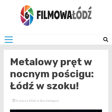
Skip
to
content
wszystko co związane z filmami i Łodzia
filmo
Metalowy pręt w
nocnym pościgu:
Łódź w szoku!
5 marca 2026
w
Bez Kategorii