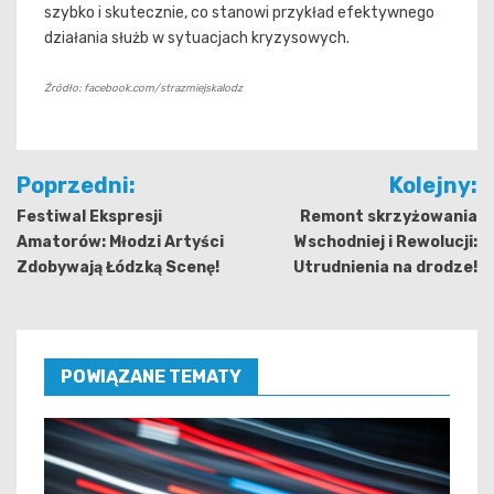
szybko i skutecznie, co stanowi przykład efektywnego
działania służb w sytuacjach kryzysowych.
Źródło: facebook.com/strazmiejskalodz
Nawigacja
Poprzedni:
Kolejny:
wpisu
Festiwal Ekspresji
Remont skrzyżowania
Amatorów: Młodzi Artyści
Wschodniej i Rewolucji:
Zdobywają Łódzką Scenę!
Utrudnienia na drodze!
POWIĄZANE TEMATY