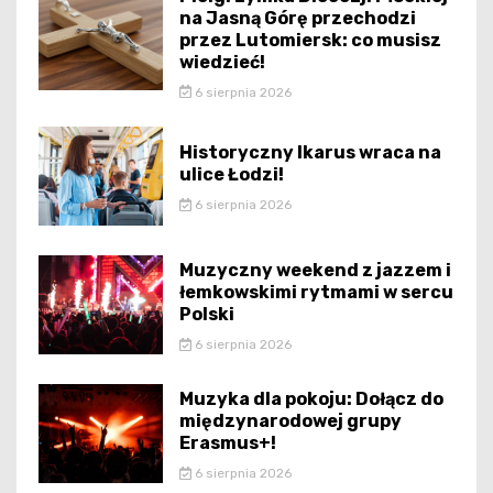
na Jasną Górę przechodzi
przez Lutomiersk: co musisz
wiedzieć!
6 sierpnia 2026
Historyczny Ikarus wraca na
ulice Łodzi!
6 sierpnia 2026
Muzyczny weekend z jazzem i
łemkowskimi rytmami w sercu
Polski
6 sierpnia 2026
Muzyka dla pokoju: Dołącz do
międzynarodowej grupy
Erasmus+!
6 sierpnia 2026