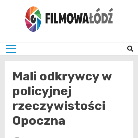
Skip
to
content
wszystko co związane z filmami i Łodzia
filmo
Mali odkrywcy w
policyjnej
rzeczywistości
Opoczna