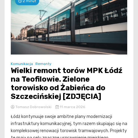
2 minut
Komunikacja
Remonty
Wielki remont torów MPK Łódź
na Teofilowie. Zielone
torowisko od Żabieńca do
Szczecińskiej [ZDJĘCIA]
Tomasz Dobrowolski
11 marca 2026
Łódź kontynuuje swoje ambitne plany modernizacji
infrastruktury komunikacyjnej, tym razem skupiając się na
kompleksowej renowacji torowisk tramwajowych. Projekty
te mają na celu znaczne usprawnienie miejskiego