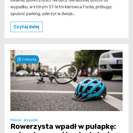
lokalnej społeczności. Na ulicy Sieradzkiej doszło do
wypadku, w którym 51-letni kierowca Forda, próbując
opuścić parking, uderzył w dwoje...
Czytaj dalej
1 minuta
Policja
Wypadki
Rowerzysta wpadł w pułapkę: