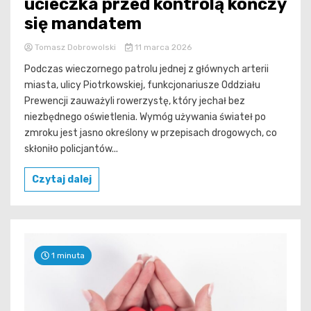
ucieczka przed kontrolą kończy
się mandatem
Tomasz Dobrowolski
11 marca 2026
Podczas wieczornego patrolu jednej z głównych arterii
miasta, ulicy Piotrkowskiej, funkcjonariusze Oddziału
Prewencji zauważyli rowerzystę, który jechał bez
niezbędnego oświetlenia. Wymóg używania świateł po
zmroku jest jasno określony w przepisach drogowych, co
skłoniło policjantów...
Czytaj dalej
1 minuta