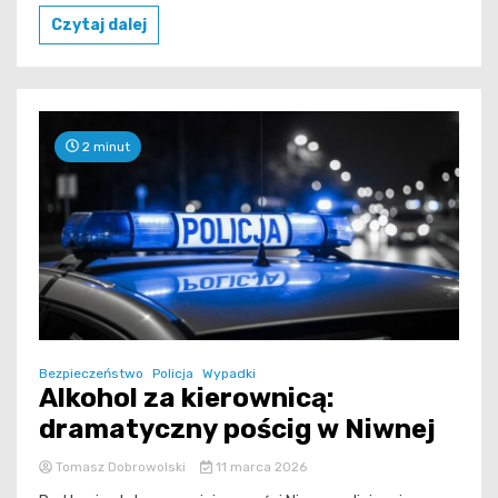
Czytaj dalej
2 minut
Bezpieczeństwo
Policja
Wypadki
Alkohol za kierownicą:
dramatyczny pościg w Niwnej
Tomasz Dobrowolski
11 marca 2026