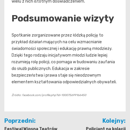
wielu z nich istotnym doświadczeniem.
Podsumowanie wizyty
Spotkanie zorganizowane przez łódzką policję to
przykład działań mających na celu wzmacnianie
świadomości społecznej i edukację prawną młodzieży.
Dzięki tego rodzaju inicjatywom młodzi ludzie lepiej
rozumieją rolę policji, co pomaga w budowaniu zaufania
do służb publicznych. Edukacja w zakresie
bezpieczeństwa i prawa staje się nieodzownym
elementem kształtowania odpowiedzialnych obywateli.
Źródło: facebook.com/profile.php?id=100075699166450
Nawigacja
Poprzedni:
Kolejny:
wpisu
Festiwal Wiosna Teatrów
Policjant na kolacji