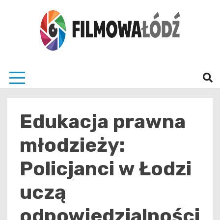
Skip
to
content
wszystko co związane z filmami i Łodzia
filmo
Edukacja prawna
młodzieży:
Policjanci w Łodzi
uczą
odpowiedzialności