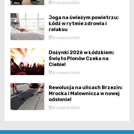
8 sierpnia 2026
Joga na świeżym powietrzu:
Łódź w rytmie zdrowia i
relaksu
8 sierpnia 2026
Dożynki 2026 w Łódzkiem:
Święto Plonów Czeka na
Ciebie!
8 sierpnia 2026
Rewolucja na ulicach Brzezin:
Mrocka i Malownicza w nowej
odsłonie!
8 sierpnia 2026