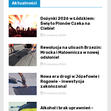
Aktualności
Dożynki 2026 w Łódzkiem:
Święto Plonów Czeka na
Ciebie!
8 sierpnia 2026
Rewolucja na ulicach Brzezin:
Mrocka i Malownicza w nowej
odsłonie!
8 sierpnia 2026
Nowa era drogi w Józefowie i
Rogowie – inwestycja
zakończona!
8 sierpnia 2026
Alkohol i brak uprawnień –