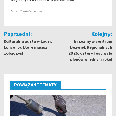
Źródło: Urząd Miasta Łodzi
Nawigacja
Poprzedni:
Kolejny:
wpisu
Kulturalna uczta w Łodzi:
Brzeziny w centrum
koncerty, które musisz
Dożynek Regionalnych
zobaczyć!
2026: cztery festiwale
plonów w jednym roku!
POWIĄZANE TEMATY