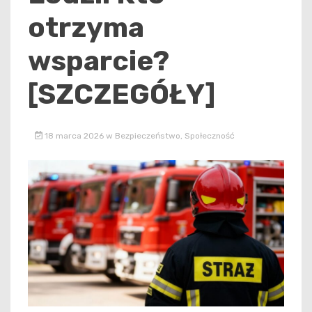
otrzyma
wsparcie?
[SZCZEGÓŁY]
18 marca 2026
w
Bezpieczeństwo
,
Społeczność