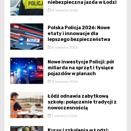
niebezpieczna jazda w Łodzi
8 sierpnia 2026
Polska Policja 2026: Nowe
etaty i innowacje dla
lepszego bezpieczeństwa
8 sierpnia 2026
Nowe inwestycje Policji: pół
miliarda na sprzęt i tysiące
pojazdów w planach
8 sierpnia 2026
Łódź odnawia zabytkową
szkołę: połączenie tradycji z
nowoczesnością
7 sierpnia 2026
Kursy i szkolenia w Łodzi: