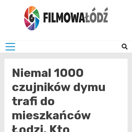
Skip
to
content
wszystko co związane z filmami i Łodzia
filmo
Niemal 1000
czujników dymu
trafi do
mieszkańców
Łodzi. Kto