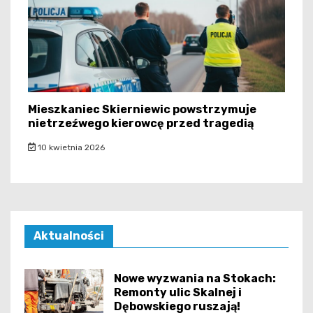
Mieszkaniec Skierniewic powstrzymuje
nietrzeźwego kierowcę przed tragedią
10 kwietnia 2026
Aktualności
Nowe wyzwania na Stokach:
Remonty ulic Skalnej i
Dębowskiego ruszają!