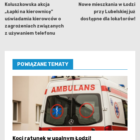
wpisu
Koluszkowska akcja
Nowe mieszkania w Łodzi
„Łapki na kierownicę”
przy Lubelskiej już
uświadamia kierowców o
dostępne dla lokatorów!
zagrożeniach związanych
z używaniem telefonu
POWIĄZANE TEMATY
Koci ratunek w upalnym Łodzi!