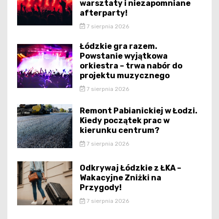
warsztaty i niezapomniane
afterparty!
7 sierpnia 2026
Łódzkie gra razem.
Powstanie wyjątkowa
orkiestra – trwa nabór do
projektu muzycznego
7 sierpnia 2026
Remont Pabianickiej w Łodzi.
Kiedy początek prac w
kierunku centrum?
7 sierpnia 2026
Odkrywaj Łódzkie z ŁKA –
Wakacyjne Zniżki na
Przygody!
7 sierpnia 2026