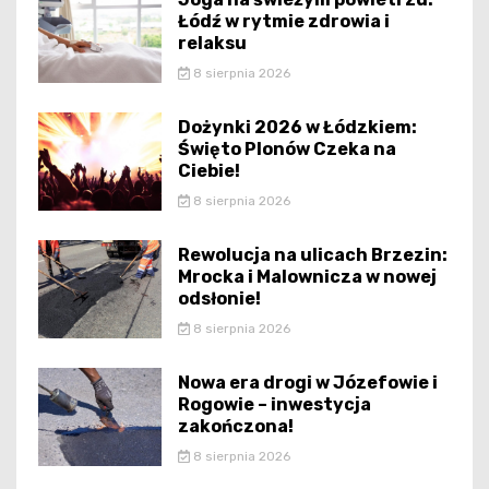
Łódź w rytmie zdrowia i
relaksu
8 sierpnia 2026
Dożynki 2026 w Łódzkiem:
Święto Plonów Czeka na
Ciebie!
8 sierpnia 2026
Rewolucja na ulicach Brzezin:
Mrocka i Malownicza w nowej
odsłonie!
8 sierpnia 2026
Nowa era drogi w Józefowie i
Rogowie – inwestycja
zakończona!
8 sierpnia 2026