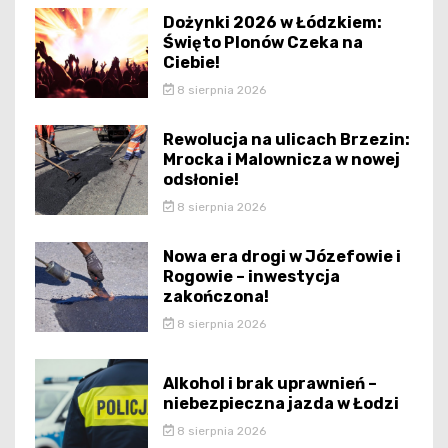
Dożynki 2026 w Łódzkiem:
Święto Plonów Czeka na
Ciebie!
8 sierpnia 2026
Rewolucja na ulicach Brzezin:
Mrocka i Malownicza w nowej
odsłonie!
8 sierpnia 2026
Nowa era drogi w Józefowie i
Rogowie – inwestycja
zakończona!
8 sierpnia 2026
Alkohol i brak uprawnień –
niebezpieczna jazda w Łodzi
8 sierpnia 2026