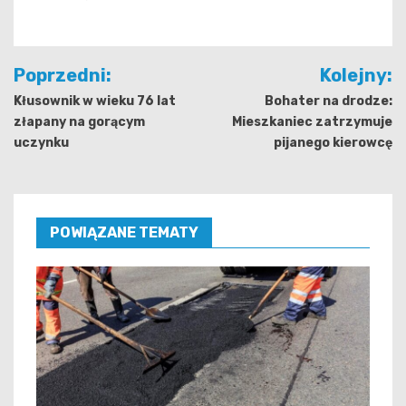
Nawigacja
Poprzedni:
Kolejny:
wpisu
Kłusownik w wieku 76 lat
Bohater na drodze:
złapany na gorącym
Mieszkaniec zatrzymuje
uczynku
pijanego kierowcę
POWIĄZANE TEMATY