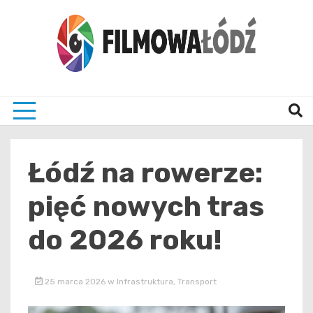
Skip
to
content
wszystko co związane z filmami i Łodzia
filmo
Łódź na rowerze:
pięć nowych tras
do 2026 roku!
25 marca 2026
w
Infrastruktura
,
Transport