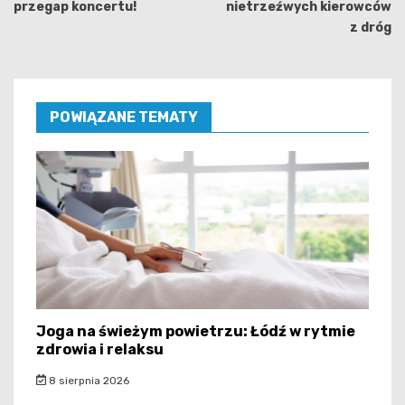
przegap koncertu!
nietrzeźwych kierowców
z dróg
POWIĄZANE TEMATY
Joga na świeżym powietrzu: Łódź w rytmie
zdrowia i relaksu
8 sierpnia 2026