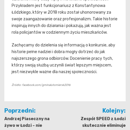
Przykładem jest funkcjonariusz z Konstantynowa
Łódzkiego, który w 2018 roku został uhonorowany za
swoje zaangażowanie oraz profesjonalizm. Takie historie
inspirują innych do działania i pokazują, jak ważna jest
rola policjantów w codziennym życiu mieszkańców.
Zachęcamy do dzielenia się informacją o konkursie, aby
historie pełne nadziei i dobra mogły dotrzeć do jak
najszerszego grona odbiorców. Docenienie pracy tych,
którzy swoją służbą uczynili świat lepszym miejscem,
jest niezwykle ważne dla naszej społeczności.
Źródło: facebook.com/gminalutomiersk2016
Nawigacja
Poprzedni:
Kolejny:
wpisu
Andrzej Piaseczny na
Zespół SPEED z Łodzi
żywo w Łodzi – nie
skutecznie eliminuje