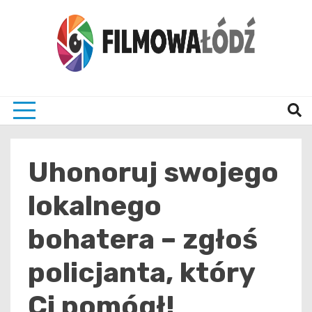
Skip
to
content
wszystko co związane z filmami i Łodzia
filmo
Uhonoruj swojego
lokalnego
bohatera – zgłoś
policjanta, który
Ci pomógł!