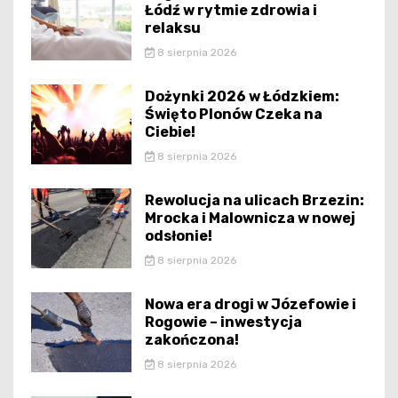
Łódź w rytmie zdrowia i
relaksu
8 sierpnia 2026
Dożynki 2026 w Łódzkiem:
Święto Plonów Czeka na
Ciebie!
8 sierpnia 2026
Rewolucja na ulicach Brzezin:
Mrocka i Malownicza w nowej
odsłonie!
8 sierpnia 2026
Nowa era drogi w Józefowie i
Rogowie – inwestycja
zakończona!
8 sierpnia 2026