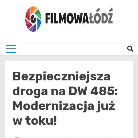
Skip
to
content
wszystko co związane z filmami i Łodzia
filmo
Bezpieczniejsza
droga na DW 485:
Modernizacja już
w toku!