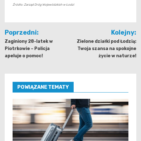
Źródło: Zarząd Dróg Wojewódzkich w Łodzi
Nawigacja
Poprzedni:
Kolejny:
wpisu
Zaginiony 28-latek w
Zielone działki pod Łodzią:
Piotrkowie – Policja
Twoja szansa na spokojne
apeluje o pomoc!
życie w naturze!
POWIĄZANE TEMATY