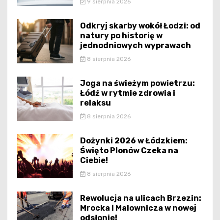
9 sierpnia 2026
Odkryj skarby wokół Łodzi: od
natury po historię w
jednodniowych wyprawach
8 sierpnia 2026
Joga na świeżym powietrzu:
Łódź w rytmie zdrowia i
relaksu
8 sierpnia 2026
Dożynki 2026 w Łódzkiem:
Święto Plonów Czeka na
Ciebie!
8 sierpnia 2026
Rewolucja na ulicach Brzezin:
Mrocka i Malownicza w nowej
odsłonie!