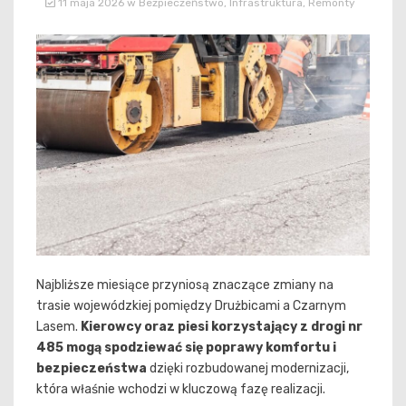
11 maja 2026
w
Bezpieczeństwo
,
Infrastruktura
,
Remonty
Najbliższe miesiące przyniosą znaczące zmiany na
trasie wojewódzkiej pomiędzy Drużbicami a Czarnym
Lasem.
Kierowcy oraz piesi korzystający z drogi nr
485 mogą spodziewać się poprawy komfortu i
bezpieczeństwa
dzięki rozbudowanej modernizacji,
która właśnie wchodzi w kluczową fazę realizacji.