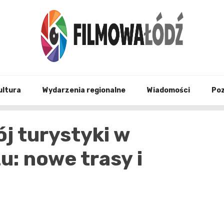
wszystko co związane z filmami i Łodzia
filmo
ultura
Wydarzenia regionalne
Wiadomości
Po
ój turystyki w
u: nowe trasy i