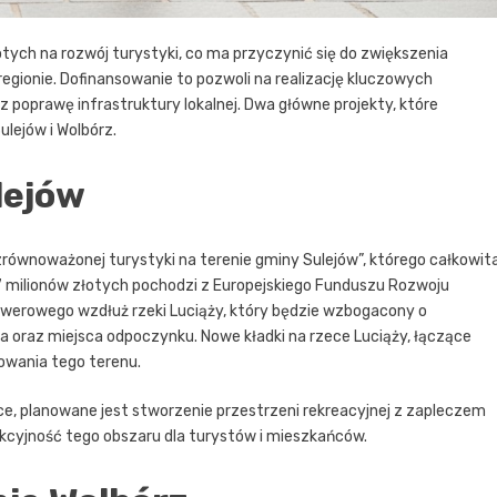
tych na rozwój turystyki, co ma przyczynić się do zwiększenia
egionie. Dofinansowanie to pozwoli na realizację kluczowych
z poprawę infrastruktury lokalnej. Dwa główne projekty, które
lejów i Wolbórz.
lejów
zrównoważonej turystyki na terenie gminy Sulejów”, którego całkowit
 7 milionów złotych pochodzi z Europejskiego Funduszu Rozwoju
rowerowego wzdłuż rzeki Luciąży, który będzie wzbogacony o
wa oraz miejsca odpoczynku. Nowe kładki na rzece Luciąży, łączące
owania tego terenu.
ce, planowane jest stworzenie przestrzeni rekreacyjnej z zapleczem
kcyjność tego obszaru dla turystów i mieszkańców.