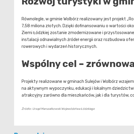
Rozwój turystyki w gmi
Równolegle, w gminie Wolbórz realizowany jest projekt „R
7,58 miliona złotych. Dzięki dofinansowaniu o wartości o
Ziemi Łódzkiej zostanie zmodernizowane i przystosowan
instalacji odnawialnych źródeł energii oraz rozbudowa of
rowerowych i wydarzeń historycznych.
Wspólny cel – zrównowa
Projekty realizowane w gminach Sulejów i Wolbórz wzajem
na aktywnym wypoczynku, edukacji i lokalnym dziedzictwie
atrakcyjny zarówno dla mieszkańców, jak i dla turystów, 
Źródło: Urząd Marszałkowski Województwa Łódzkiego
Nawigacja