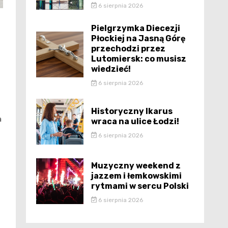
6 sierpnia 2026
Pielgrzymka Diecezji
Płockiej na Jasną Górę
przechodzi przez
Lutomiersk: co musisz
wiedzieć!
6 sierpnia 2026
Historyczny Ikarus
a
wraca na ulice Łodzi!
6 sierpnia 2026
Muzyczny weekend z
jazzem i łemkowskimi
rytmami w sercu Polski
6 sierpnia 2026