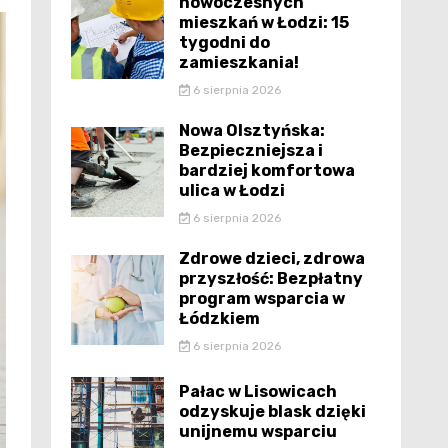
nowoczesnych
mieszkań w Łodzi: 15
tygodni do
zamieszkania!
6 sierpnia 2026
Nowa Olsztyńska:
Bezpieczniejsza i
bardziej komfortowa
ulica w Łodzi
6 sierpnia 2026
Zdrowe dzieci, zdrowa
przyszłość: Bezpłatny
program wsparcia w
Łódzkiem
6 sierpnia 2026
Pałac w Lisowicach
odzyskuje blask dzięki
unijnemu wsparciu