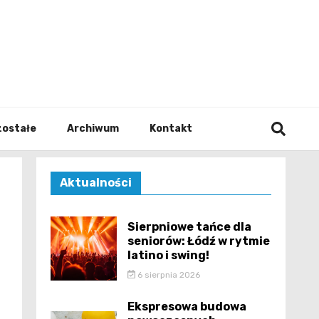
walodz
zostałe
Archiwum
Kontakt
Aktualności
Sierpniowe tańce dla
seniorów: Łódź w rytmie
latino i swing!
6 sierpnia 2026
Ekspresowa budowa