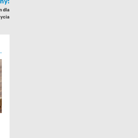
jny:
m dla
życia