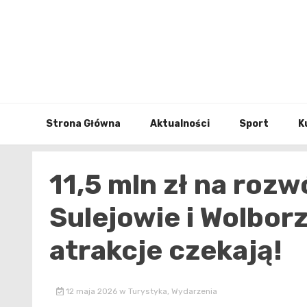
Skip
to
content
Strona Główna
Aktualności
Sport
K
11,5 mln zł na rozw
Sulejowie i Wolborz
atrakcje czekają!
12 maja 2026
w
Turystyka
,
Wydarzenia