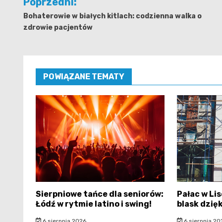
Poprzedni:
wpisu
Bohaterowie w białych kitlach: codzienna walka o
zdrowie pacjentów
POWIĄZANE TEMATY
Sierpniowe tańce dla seniorów:
Pałac w Li
Łódź w rytmie latino i swing!
blask dzię
6 sierpnia 2026
6 sierpnia 20