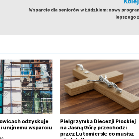
Kole
Wsparcie dla seniorów w Łódzkiem: nowy progra
lepszego 
sowicach odzyskuje
Pielgrzymka Diecezji Płockiej
ki unijnemu wsparciu
na Jasną Górę przechodzi
przez Lutomiersk: co musisz
26