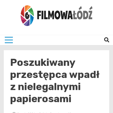
Skip
to
content
wszystko co związane z filmami i Łodzia
filmo
Poszukiwany
przestępca wpadł
z nielegalnymi
papierosami