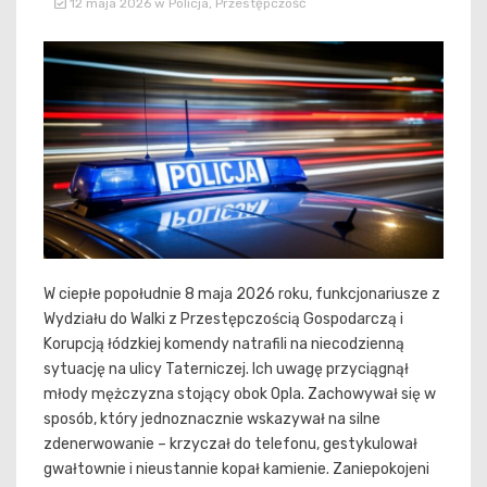
12 maja 2026
w
Policja
,
Przestępczość
W ciepłe popołudnie 8 maja 2026 roku, funkcjonariusze z
Wydziału do Walki z Przestępczością Gospodarczą i
Korupcją łódzkiej komendy natrafili na niecodzienną
sytuację na ulicy Taterniczej. Ich uwagę przyciągnął
młody mężczyzna stojący obok Opla. Zachowywał się w
sposób, który jednoznacznie wskazywał na silne
zdenerwowanie – krzyczał do telefonu, gestykulował
gwałtownie i nieustannie kopał kamienie. Zaniepokojeni