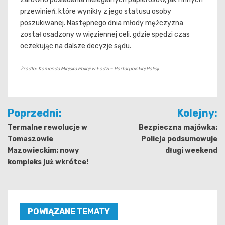
przewinień, które wynikły z jego statusu osoby
poszukiwanej. Następnego dnia młody mężczyzna
został osadzony w więziennej celi, gdzie spędzi czas
oczekując na dalsze decyzje sądu.
Źródło: Komenda Miejska Policji w Łodzi – Portal polskiej Policji
Nawigacja
Poprzedni:
Kolejny:
wpisu
Termalne rewolucje w
Bezpieczna majówka:
Tomaszowie
Policja podsumowuje
Mazowieckim: nowy
długi weekend
kompleks już wkrótce!
POWIĄZANE TEMATY