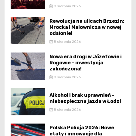
8 sierpnia 2026
Rewolucja na ulicach Brzezin:
Mrocka i Malownicza w nowej
odsłonie!
8 sierpnia 2026
Nowa era drogi w Józefowie i
Rogowie – inwestycja
zakończona!
8 sierpnia 2026
Alkohol i brak uprawnień –
niebezpieczna jazda w Łodzi
8 sierpnia 2026
Polska Policja 2026: Nowe
etaty i innowacje dla