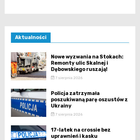
Aktualności
Nowe wyzwania na Stokach:
Remonty ulic Skalnej i
Dębowskiego ruszają!
7 sierpnia 2026
Policja zatrzymała
poszukiwaną parę oszustów z
Ukrainy
7 sierpnia 2026
17-latek na crossie bez
uprawnień i kasku