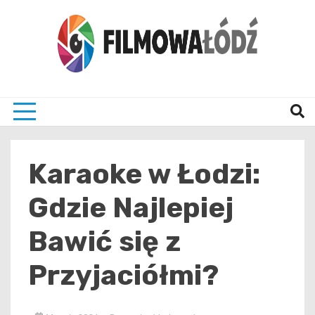
Skip
to
content
wszystko co związane z filmami i Łodzia
filmo
Karaoke w Łodzi:
Gdzie Najlepiej
Bawić się z
Przyjaciółmi?