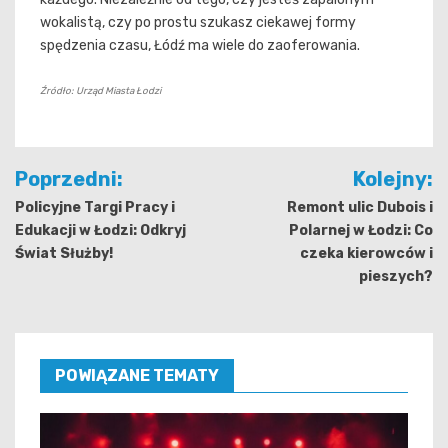
wokalistą, czy po prostu szukasz ciekawej formy
spędzenia czasu, Łódź ma wiele do zaoferowania.
Źródło: Urząd Miasta Łodzi
Nawigacja
Poprzedni:
Kolejny:
wpisu
Policyjne Targi Pracy i
Remont ulic Dubois i
Edukacji w Łodzi: Odkryj
Polarnej w Łodzi: Co
Świat Służby!
czeka kierowców i
pieszych?
POWIĄZANE TEMATY