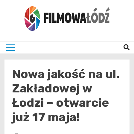
Skip
to
content
wszystko co związane z filmami i Łodzia
filmo
Nowa jakość na ul.
Zakładowej w
Łodzi – otwarcie
już 17 maja!