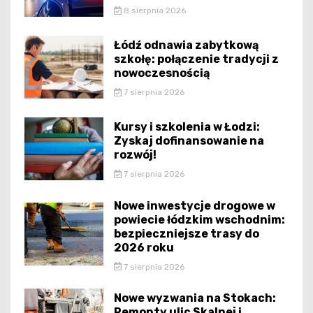
8 sierpnia 2026
Łódź odnawia zabytkową
szkołę: połączenie tradycji z
nowoczesnością
7 sierpnia 2026
Kursy i szkolenia w Łodzi:
Zyskaj dofinansowanie na
rozwój!
7 sierpnia 2026
Nowe inwestycje drogowe w
powiecie łódzkim wschodnim:
bezpieczniejsze trasy do
2026 roku
7 sierpnia 2026
Nowe wyzwania na Stokach:
Remonty ulic Skalnej i