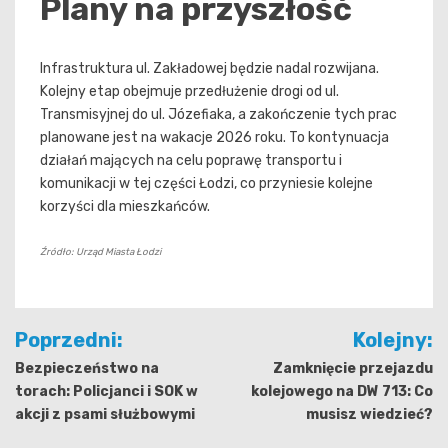
Plany na przyszłość
Infrastruktura ul. Zakładowej będzie nadal rozwijana.
Kolejny etap obejmuje przedłużenie drogi od ul.
Transmisyjnej do ul. Józefiaka, a zakończenie tych prac
planowane jest na wakacje 2026 roku. To kontynuacja
działań mających na celu poprawę transportu i
komunikacji w tej części Łodzi, co przyniesie kolejne
korzyści dla mieszkańców.
Źródło: Urząd Miasta Łodzi
Nawigacja
Poprzedni:
Kolejny:
wpisu
Bezpieczeństwo na
Zamknięcie przejazdu
torach: Policjanci i SOK w
kolejowego na DW 713: Co
akcji z psami służbowymi
musisz wiedzieć?