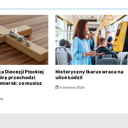
a Diecezji Płockiej
Historyczny Ikarus wraca na
órę przechodzi
ulice Łodzi!
miersk: co musisz
6 sierpnia 2026
26