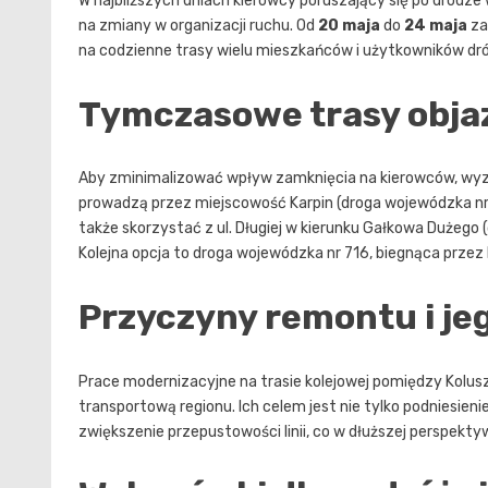
W najbliższych dniach kierowcy poruszający się po drodze 
na zmiany w organizacji ruchu. Od
20 maja
do
24 maja
za
na codzienne trasy wielu mieszkańców i użytkowników dró
Tymczasowe trasy obj
Aby zminimalizować wpływ zamknięcia na kierowców, wy
prowadzą przez miejscowość Karpin (droga wojewódzka nr
także skorzystać z ul. Długiej w kierunku Gałkowa Dużego 
Kolejna opcja to droga wojewódzka nr 716, biegnąca przez 
Przyczyny remontu i je
Prace modernizacyjne na trasie kolejowej pomiędzy Kolus
transportową regionu. Ich celem jest nie tylko podniesien
zwiększenie przepustowości linii, co w dłuższej perspek