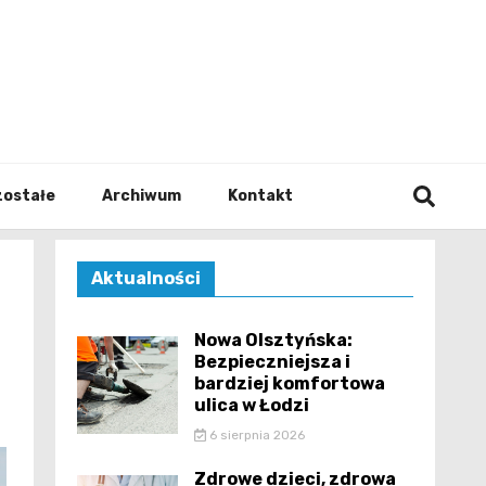
walodz
zostałe
Archiwum
Kontakt
Aktualności
Nowa Olsztyńska:
Bezpieczniejsza i
bardziej komfortowa
ulica w Łodzi
6 sierpnia 2026
Zdrowe dzieci, zdrowa