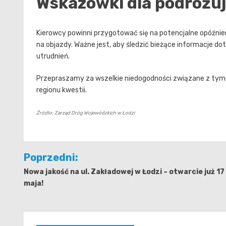
Wskazówki dla podróżu
Kierowcy powinni przygotować się na potencjalne opóźni
na objazdy. Ważne jest, aby śledzić bieżące informacje d
utrudnień.
Przepraszamy za wszelkie niedogodności związane z tymc
regionu kwestii.
Źródło: Zarząd Dróg Wojewódzkich w Łodzi
Nawigacja
Poprzedni:
wpisu
Nowa jakość na ul. Zakładowej w Łodzi – otwarcie już 17
maja!