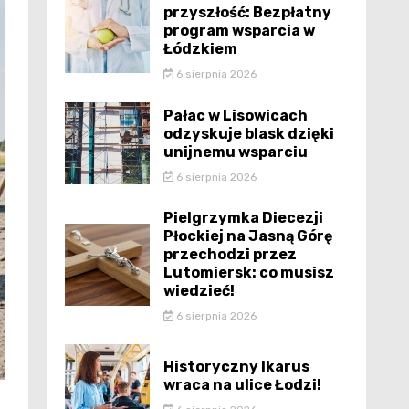
przyszłość: Bezpłatny
program wsparcia w
Łódzkiem
6 sierpnia 2026
Pałac w Lisowicach
odzyskuje blask dzięki
unijnemu wsparciu
6 sierpnia 2026
Pielgrzymka Diecezji
Płockiej na Jasną Górę
przechodzi przez
Lutomiersk: co musisz
wiedzieć!
6 sierpnia 2026
Historyczny Ikarus
wraca na ulice Łodzi!