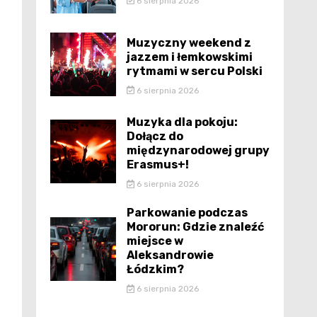
6 sierpnia 2026
Muzyczny weekend z
jazzem i łemkowskimi
rytmami w sercu Polski
6 sierpnia 2026
Muzyka dla pokoju:
Dołącz do
międzynarodowej grupy
Erasmus+!
6 sierpnia 2026
Parkowanie podczas
Mororun: Gdzie znaleźć
miejsce w
Aleksandrowie
Łódzkim?
6 sierpnia 2026