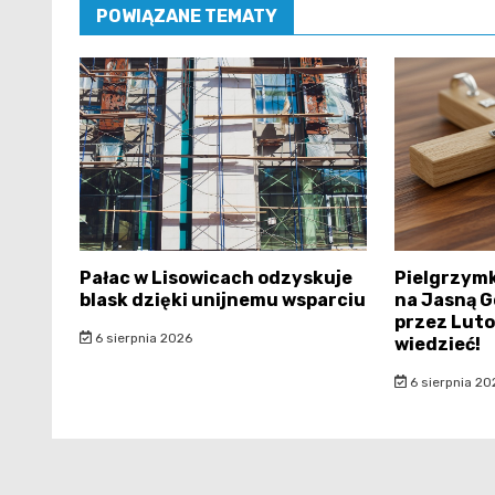
POWIĄZANE TEMATY
Pałac w Lisowicach odzyskuje
Pielgrzymk
blask dzięki unijnemu wsparciu
na Jasną G
przez Luto
6 sierpnia 2026
wiedzieć!
6 sierpnia 20