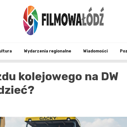
wszystko co związane z filmami i Łodzia
filmo
ultura
Wydarzenia regionalne
Wiadomości
Po
zdu kolejowego na DW
dzieć?