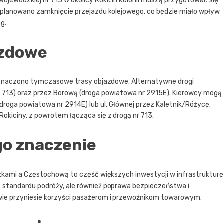
wojewódzkiej nr 713 w okolicy Rokicin Kolonii muszą przygotować się
planowano zamknięcie przejazdu kolejowego, co będzie miało wpływ
g.
azdowe
znaczono tymczasowe trasy objazdowe. Alternatywne drogi
 713) oraz przez Borową (droga powiatowa nr 2915E). Kierowcy mogą
(droga powiatowa nr 2914E) lub ul. Głównej przez Kaletnik/Różycę.
Rokiciny, z powrotem łącząca się z drogą nr 713.
go znaczenie
zkami a Częstochową to część większych inwestycji w infrastrukturę
ie standardu podróży, ale również poprawa bezpieczeństwa i
tywie przyniesie korzyści pasażerom i przewoźnikom towarowym.