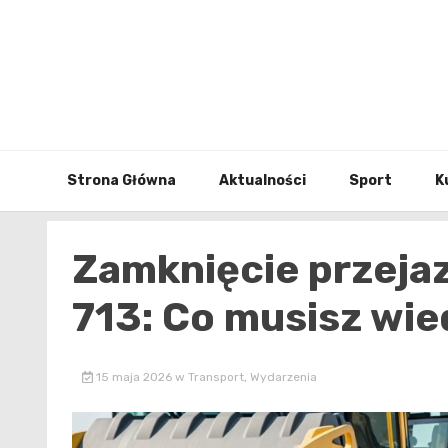
Skip
to
content
Strona Główna
Aktualności
Sport
K
Zamknięcie przeja
713: Co musisz wie
15 maja 2026
w
Transport
,
Wydarzenia