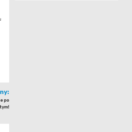
u
jny:
e po
tym!