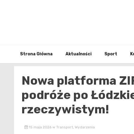
Skip
to
content
Strona Główna
Aktualności
Sport
K
Nowa platforma ZI
podróże po Łódzki
rzeczywistym!
15 maja 2026
w
Transport
,
Wydarzenia