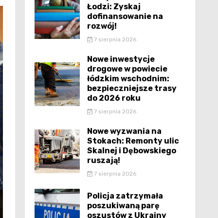
Łodzi: Zyskaj
dofinansowanie na
rozwój!
7 sierpnia 2026
Nowe inwestycje
drogowe w powiecie
łódzkim wschodnim:
bezpieczniejsze trasy
do 2026 roku
7 sierpnia 2026
Nowe wyzwania na
Stokach: Remonty ulic
Skalnej i Dębowskiego
ruszają!
7 sierpnia 2026
Policja zatrzymała
poszukiwaną parę
oszustów z Ukrainy