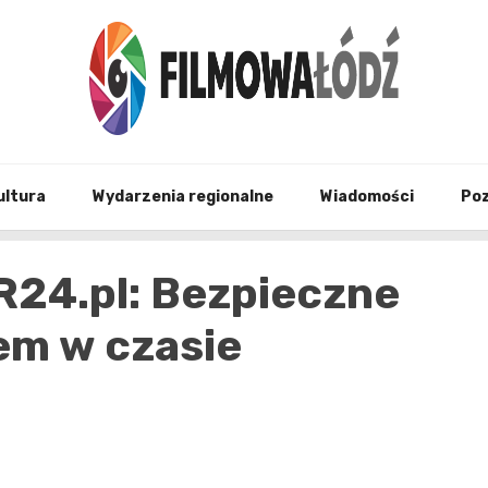
wszystko co związane z filmami i Łodzia
filmo
ultura
Wydarzenia regionalne
Wiadomości
Po
R24.pl: Bezpieczne
em w czasie