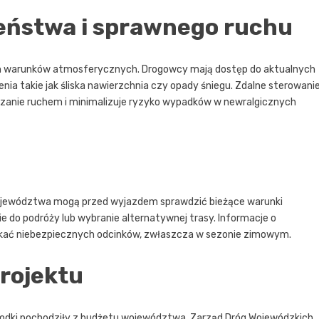
zeństwa i sprawnego ruchu
ch warunków atmosferycznych. Drogowcy mają dostęp do aktualnych
nia takie jak śliska nawierzchnia czy opady śniegu. Zdalne sterowani
ądzanie ruchem i minimalizuje ryzyko wypadków w newralgicznych
województwa mogą przed wyjazdem sprawdzić bieżące warunki
 do podróży lub wybranie alternatywnej trasy. Informacje o
kać niebezpiecznych odcinków, zwłaszcza w sezonie zimowym.
projektu
środki pochodziły z budżetu województwa. Zarząd Dróg Wojewódzkich