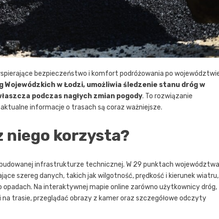
 wspierające bezpieczeństwo i komfort podróżowania po województwie
 Wojewódzkich w Łodzi, umożliwia śledzenie stanu dróg w
właszcza podczas nagłych zmian pogody
. To rozwiązanie
aktualne informacje o trasach są coraz ważniejsze.
z niego korzysta?
ozbudowanej infrastrukturze technicznej. W 29 punktach województw
e szereg danych, takich jak wilgotność, prędkość i kierunek wiatru,
e o opadach. Na interaktywnej mapie online zarówno użytkownicy dróg,
 na trasie, przeglądać obrazy z kamer oraz szczegółowe odczyty