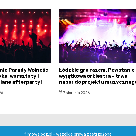
mie Parady Wolności
Łódzkie gra razem. Powstanie
ka, warsztaty i
wyjątkowa orkiestra – trwa
iane afterparty!
nabór do projektu muzyczneg
26
7 sierpnia 2026
filmowalodz.pl - wszelkie prawa zastrzeżone