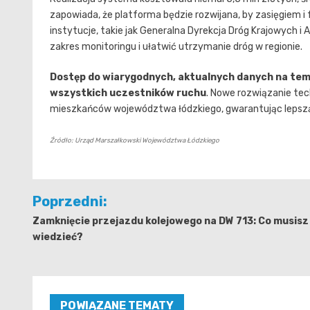
zapowiada, że platforma będzie rozwijana, by zasięgiem
instytucje, takie jak Generalna Dyrekcja Dróg Krajowych i
zakres monitoringu i ułatwić utrzymanie dróg w regionie.
Dostęp do wiarygodnych, aktualnych danych na tem
wszystkich uczestników ruchu
. Nowe rozwiązanie te
mieszkańców województwa łódzkiego, gwarantując lepszą 
Źródło: Urząd Marszałkowski Województwa Łódzkiego
Nawigacja
Poprzedni:
wpisu
Zamknięcie przejazdu kolejowego na DW 713: Co musisz
wiedzieć?
POWIĄZANE TEMATY