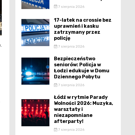
7 sierpnia 2026
17-latek na crossie bez
uprawnień i kasku
zatrzymany przez
policję
.
7 sierpnia 2026
Bezpieczeństwo
seniorów: Policja w
Łodzi edukuje w Domu
Dziennego Pobytu
7 sierpnia 2026
Łódź w rytmie Parady
a
Wolności 2026: Muzyka,
warsztaty i
niezapomniane
afterparty!
7 sierpnia 2026