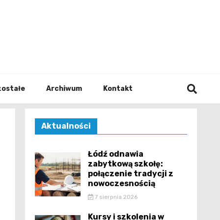
walodz
zostałe
Archiwum
Kontakt
Aktualności
Łódź odnawia
zabytkową szkołę:
połączenie tradycji z
nowoczesnością
7 sierpnia 2026
Kursy i szkolenia w