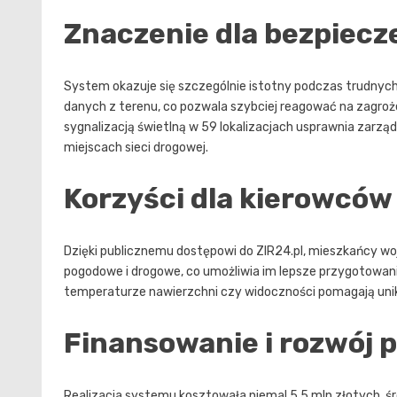
Znaczenie dla bezpiec
System okazuje się szczególnie istotny podczas trudny
danych z terenu, co pozwala szybciej reagować na zagroże
sygnalizacją świetlną w 59 lokalizacjach usprawnia zarz
miejscach sieci drogowej.
Korzyści dla kierowców
Dzięki publicznemu dostępowi do ZIR24.pl, mieszkańcy 
pogodowe i drogowe, co umożliwia im lepsze przygotowanie
temperaturze nawierzchni czy widoczności pomagają uni
Finansowanie i rozwój 
Realizacja systemu kosztowała niemal 5,5 mln złotych, 