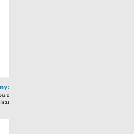
jny:
oła z
n zł