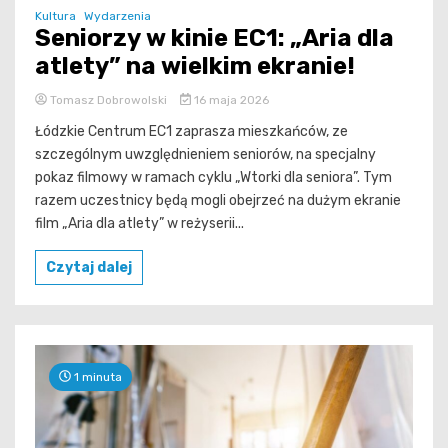
Kultura
Wydarzenia
Seniorzy w kinie EC1: „Aria dla
atlety” na wielkim ekranie!
Tomasz Dobrowolski
16 maja 2026
Łódzkie Centrum EC1 zaprasza mieszkańców, ze
szczególnym uwzględnieniem seniorów, na specjalny
pokaz filmowy w ramach cyklu „Wtorki dla seniora”. Tym
razem uczestnicy będą mogli obejrzeć na dużym ekranie
film „Aria dla atlety” w reżyserii...
Czytaj dalej
1 minuta