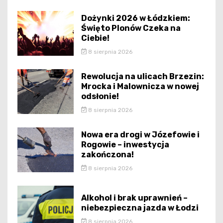
Dożynki 2026 w Łódzkiem:
Święto Plonów Czeka na
Ciebie!
8 sierpnia 2026
Rewolucja na ulicach Brzezin:
Mrocka i Malownicza w nowej
odsłonie!
8 sierpnia 2026
Nowa era drogi w Józefowie i
Rogowie – inwestycja
zakończona!
8 sierpnia 2026
Alkohol i brak uprawnień –
niebezpieczna jazda w Łodzi
8 sierpnia 2026