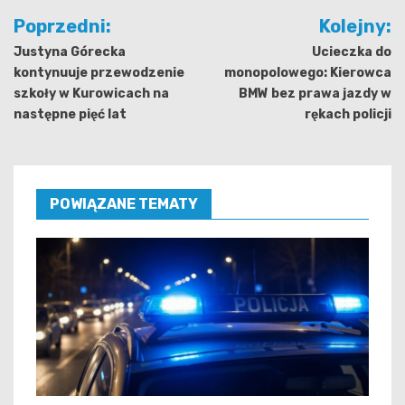
Nawigacja
Poprzedni:
Kolejny:
wpisu
Justyna Górecka
Ucieczka do
kontynuuje przewodzenie
monopolowego: Kierowca
szkoły w Kurowicach na
BMW bez prawa jazdy w
następne pięć lat
rękach policji
POWIĄZANE TEMATY