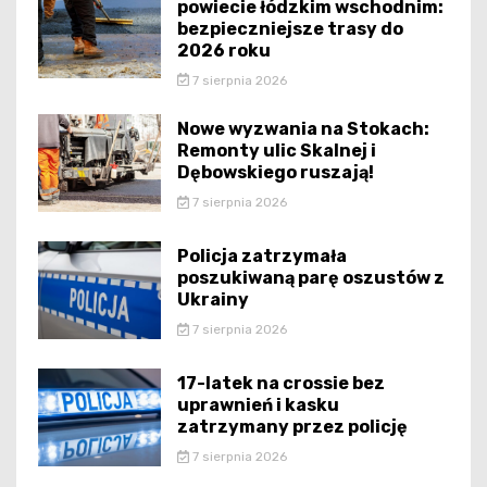
powiecie łódzkim wschodnim:
bezpieczniejsze trasy do
2026 roku
7 sierpnia 2026
Nowe wyzwania na Stokach:
Remonty ulic Skalnej i
Dębowskiego ruszają!
7 sierpnia 2026
Policja zatrzymała
poszukiwaną parę oszustów z
Ukrainy
7 sierpnia 2026
17-latek na crossie bez
uprawnień i kasku
zatrzymany przez policję
7 sierpnia 2026