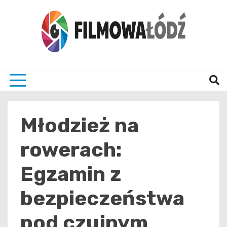
Skip
to
content
wszystko co związane z filmami i Łodzia
filmo
Młodzież na
rowerach:
Egzamin z
bezpieczeństwa
pod czujnym