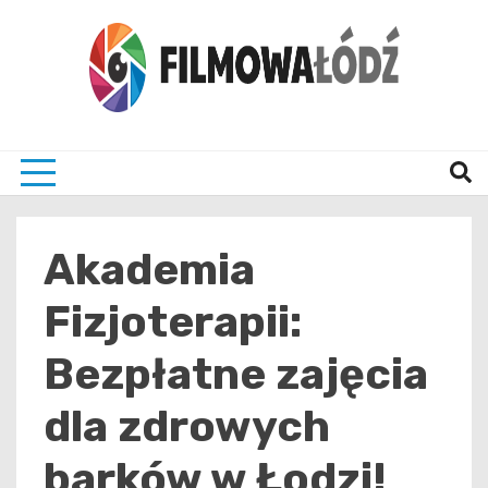
Skip
to
content
wszystko co związane z filmami i Łodzia
filmo
Akademia
Fizjoterapii:
Bezpłatne zajęcia
dla zdrowych
barków w Łodzi!