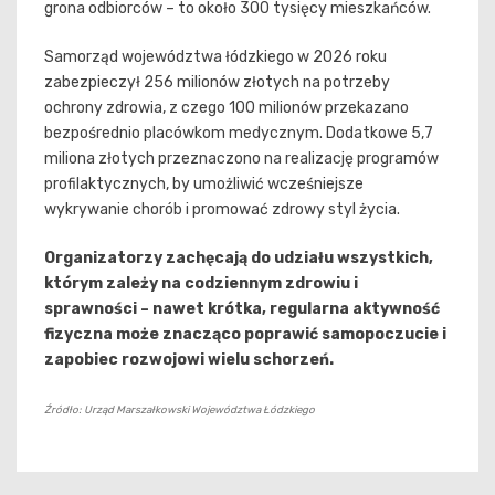
grona odbiorców – to około 300 tysięcy mieszkańców.
Samorząd województwa łódzkiego w 2026 roku
zabezpieczył 256 milionów złotych na potrzeby
ochrony zdrowia, z czego 100 milionów przekazano
bezpośrednio placówkom medycznym. Dodatkowe 5,7
miliona złotych przeznaczono na realizację programów
profilaktycznych, by umożliwić wcześniejsze
wykrywanie chorób i promować zdrowy styl życia.
Organizatorzy zachęcają do udziału wszystkich,
którym zależy na codziennym zdrowiu i
sprawności – nawet krótka, regularna aktywność
fizyczna może znacząco poprawić samopoczucie i
zapobiec rozwojowi wielu schorzeń.
Źródło: Urząd Marszałkowski Województwa Łódzkiego
Nawigacja