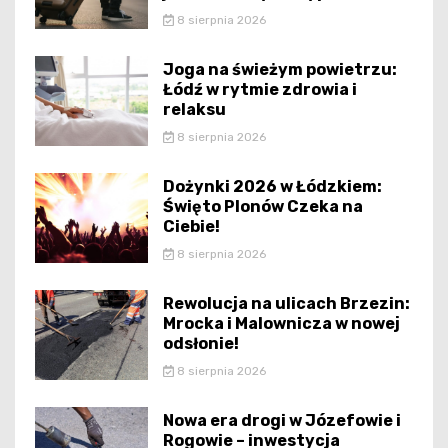
8 sierpnia 2026
Joga na świeżym powietrzu:
Łódź w rytmie zdrowia i
relaksu
8 sierpnia 2026
Dożynki 2026 w Łódzkiem:
Święto Plonów Czeka na
Ciebie!
8 sierpnia 2026
Rewolucja na ulicach Brzezin:
Mrocka i Malownicza w nowej
odsłonie!
8 sierpnia 2026
Nowa era drogi w Józefowie i
Rogowie – inwestycja