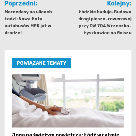
Poprzedni:
Kolejny:
wpisu
Mercedesy na ulicach
Łódzkie buduje. Budowa
Łodzi: Nowa flota
drogi pieszo–rowerowej
autobusów MPK już w
przy DW 704 Wrzeczko–
drodze!
Łyszkowice na finiszu
POWIĄZANE TEMATY
Joga na świeżym powietrzu: Łódź w rytmie