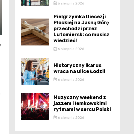
6 sierpnia 2026
Pielgrzymka Diecezji
Płockiej na Jasną Górę
przechodzi przez
Lutomiersk: co musisz
wiedzieć!
a
6 sierpnia 2026
Historyczny Ikarus
wraca na ulice Łodzi!
6 sierpnia 2026
ć
Muzyczny weekend z
jazzem i łemkowskimi
rytmami w sercu Polski
6 sierpnia 2026