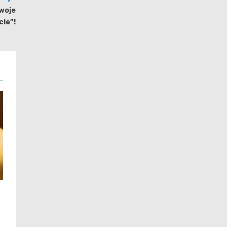
Dwoje
cie”!