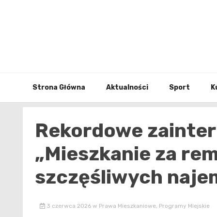
Skip
to
content
Strona Główna
Aktualności
Sport
K
Rekordowe zainte
„Mieszkanie za rem
szczęśliwych naj
3 czerwca 2026
w
Prawa Mieszkaniowe
,
Programy Miejskie