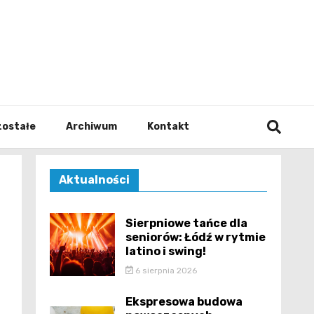
walodz
zostałe
Archiwum
Kontakt
Aktualności
a
Sierpniowe tańce dla
seniorów: Łódź w rytmie
latino i swing!
6 sierpnia 2026
Ekspresowa budowa