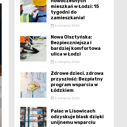
nowoczesnych
mieszkań w Łodzi: 15
tygodni do
zamieszkania!
6 sierpnia 2026
Nowa Olsztyńska:
Bezpieczniejsza i
bardziej komfortowa
ulica w Łodzi
6 sierpnia 2026
Zdrowe dzieci, zdrowa
przyszłość: Bezpłatny
program wsparcia w
Łódzkiem
6 sierpnia 2026
Pałac w Lisowicach
odzyskuje blask dzięki
unijnemu wsparciu