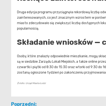
Druga edycja programu przyciągnęła rekordową liczbę od
zainteresowanych, co jest znacznym wzrostem w porównan
miasto zdecydowało się zwiększyć liczbę dostępnych lokali
popularnością.
Składanie wniosków — c
Osoby, które znalazły odpowiednie mieszkanie, mogą skł
są w siedzibie Zarządu Lokali Miejskich, a także online prz
czwartki i piątki od 8:30 do 15:30 oraz wtorki od 9:30 do 1
zostaną ogłoszone tydzień po zakończeniu przyjmowania
Źródło: Urząd Miasta Łodzi
Nawigacja
Poprzedni: