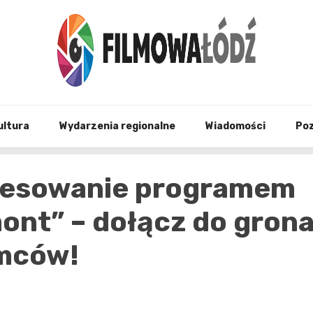
wszystko co związane z filmami i Łodzia
filmo
ultura
Wydarzenia regionalne
Wiadomości
Po
resowanie programem
ont” – dołącz do gron
emców!