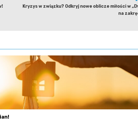
w!
Kryzys w związku? Odkryj nowe oblicze miłości w „
na zakrę
ian!