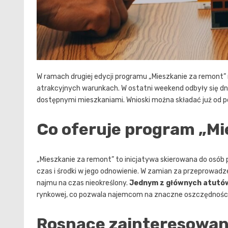
W ramach drugiej edycji programu „Mieszkanie za remont
atrakcyjnych warunkach. W ostatni weekend odbyły się d
dostępnymi mieszkaniami. Wnioski można składać już od p
Co oferuje program „Mi
„Mieszkanie za remont” to inicjatywa skierowana do osób
czas i środki w jego odnowienie. W zamian za przeprow
najmu na czas nieokreślony.
Jednym z głównych atutó
rynkowej, co pozwala najemcom na znaczne oszczędności
Rosnące zainteresowa