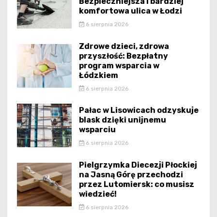
Bezpieczniejsza i bardziej
komfortowa ulica w Łodzi
6 sierpnia 2026
Zdrowe dzieci, zdrowa
przyszłość: Bezpłatny
program wsparcia w
Łódzkiem
6 sierpnia 2026
Pałac w Lisowicach odzyskuje
blask dzięki unijnemu
wsparciu
6 sierpnia 2026
Pielgrzymka Diecezji Płockiej
na Jasną Górę przechodzi
przez Lutomiersk: co musisz
wiedzieć!
6 sierpnia 2026