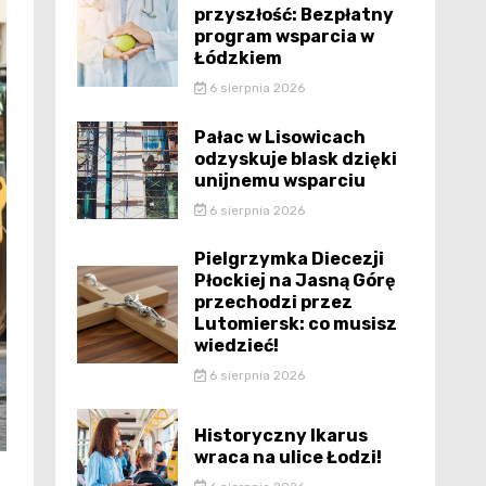
przyszłość: Bezpłatny
program wsparcia w
Łódzkiem
6 sierpnia 2026
Pałac w Lisowicach
odzyskuje blask dzięki
unijnemu wsparciu
6 sierpnia 2026
Pielgrzymka Diecezji
Płockiej na Jasną Górę
przechodzi przez
Lutomiersk: co musisz
wiedzieć!
6 sierpnia 2026
Historyczny Ikarus
wraca na ulice Łodzi!