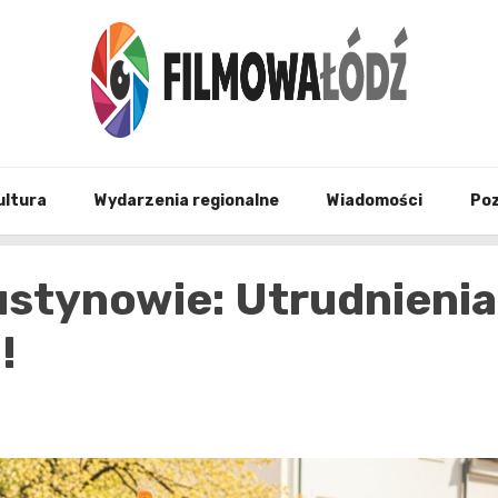
wszystko co związane z filmami i Łodzia
filmo
ultura
Wydarzenia regionalne
Wiadomości
Po
stynowie: Utrudnienia
!