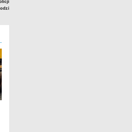
licji
Łodzi