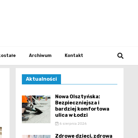
walodz
zostałe
Archiwum
Kontakt
Aktualności
Nowa Olsztyńska:
Bezpieczniejsza i
bardziej komfortowa
ulica w Łodzi
6 sierpnia 2026
Zdrowe dzieci, zdrowa