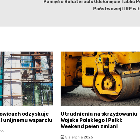
Pamięć o Bohaterach: Odsłonięcie Tablic Po
Państwowej II RP w 
sowicach odzyskuje
Utrudnienia na skrzyżowaniu
ki unijnemu wsparciu
Wojska Polskiego i Palki:
Weekend pełen zmian!
26
5 sierpnia 2026