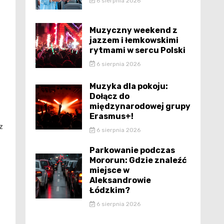
6 sierpnia 2026
Muzyczny weekend z
jazzem i łemkowskimi
rytmami w sercu Polski
6 sierpnia 2026
Muzyka dla pokoju:
Dołącz do
międzynarodowej grupy
Erasmus+!
z
6 sierpnia 2026
Parkowanie podczas
Mororun: Gdzie znaleźć
miejsce w
Aleksandrowie
Łódzkim?
6 sierpnia 2026