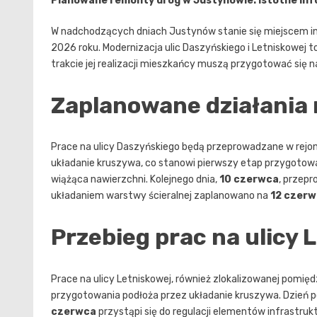
Planowane remonty dróg w Justynowie: istotne in
W nadchodzących dniach Justynów stanie się miejscem i
2026 roku. Modernizacja ulic Daszyńskiego i Letniskowej 
trakcie jej realizacji mieszkańcy muszą przygotować się 
Zaplanowane działania 
Prace na ulicy Daszyńskiego będą przeprowadzane w rejo
układanie kruszywa, co stanowi pierwszy etap przygotowa
wiążąca nawierzchni. Kolejnego dnia,
10 czerwca
, przepr
układaniem warstwy ścieralnej zaplanowano na
12 czer
Przebieg prac na ulicy 
Prace na ulicy Letniskowej, również zlokalizowanej pomię
przygotowania podłoża przez układanie kruszywa. Dzień p
czerwca
przystąpi się do regulacji elementów infrastr