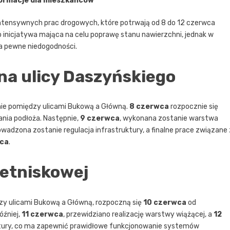
formacje dla mieszkańców
ntensywnych prac drogowych, które potrwają od 8 do 12 czerwca
to inicjatywa mająca na celu poprawę stanu nawierzchni, jednak w
na pewne niedogodności.
na ulicy Daszyńskiego
nie pomiędzy ulicami Bukową a Główną.
8 czerwca
rozpocznie się
nia podłoża. Następnie,
9 czerwca
, wykonana zostanie warstwa
owadzona zostanie regulacja infrastruktury, a finalne prace związane 
wca
.
Letniskowej
dzy ulicami Bukową a Główną, rozpoczną się
10 czerwca
od
óźniej,
11 czerwca
, przewidziano realizację warstwy wiążącej, a
12
uktury, co ma zapewnić prawidłowe funkcjonowanie systemów