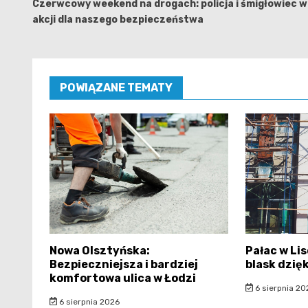
wpisu
Czerwcowy weekend na drogach: policja i śmigłowiec w
akcji dla naszego bezpieczeństwa
POWIĄZANE TEMATY
Nowa Olsztyńska:
Pałac w Li
Bezpieczniejsza i bardziej
blask dzię
komfortowa ulica w Łodzi
6 sierpnia 20
6 sierpnia 2026