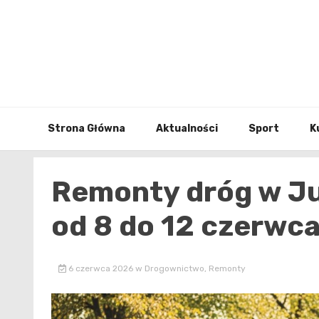
Skip
to
content
Strona Główna
Aktualności
Sport
K
Remonty dróg w Ju
od 8 do 12 czerwca
6 czerwca 2026
w
Drogownictwo
,
Remonty