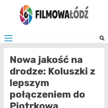
Skip
to
content
wszystko co związane z filmami i Łodzia
filmo
Nowa jakość na
drodze: Koluszki z
lepszym
połączeniem do
Piotrkowa