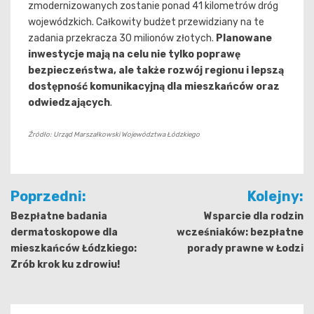
zmodernizowanych zostanie ponad 41 kilometrów dróg
wojewódzkich. Całkowity budżet przewidziany na te
zadania przekracza 30 milionów złotych.
Planowane
inwestycje mają na celu nie tylko poprawę
bezpieczeństwa, ale także rozwój regionu i lepszą
dostępność komunikacyjną dla mieszkańców oraz
odwiedzających
.
Źródło: Urząd Marszałkowski Województwa Łódzkiego
Nawigacja
Poprzedni:
Kolejny:
wpisu
Bezpłatne badania
Wsparcie dla rodzin
dermatoskopowe dla
wcześniaków: bezpłatne
mieszkańców Łódzkiego:
porady prawne w Łodzi
Zrób krok ku zdrowiu!