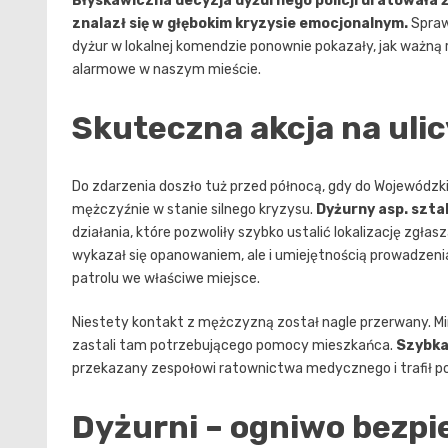
Błyskawiczna decyzja dyżurnego policji uratowała 
znalazł się w głębokim kryzysie emocjonalnym.
Spraw
dyżur w lokalnej komendzie ponownie pokazały, jak ważną 
alarmowe w naszym mieście.
Skuteczna akcja na ulic
Do zdarzenia doszło tuż przed północą, gdy do Wojewód
mężczyźnie w stanie silnego kryzysu.
Dyżurny asp. szta
działania, które pozwoliły szybko ustalić lokalizację zgła
wykazał się opanowaniem, ale i umiejętnością prowadzenia
patrolu we właściwe miejsce.
Niestety kontakt z mężczyzną został nagle przerwany. Mimo
zastali tam potrzebującego pomocy mieszkańca.
Szybka
przekazany zespołowi ratownictwa medycznego i trafił pod
Dyżurni – ogniwo bezp