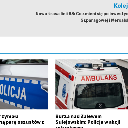
Kole
Nowa trasa linii 83: Co zmieni się po inwestyc
Szparagowej i Wersals
trzymała
Burza nad Zalewem
ną parę oszustów z
Sulejowskim: Policja w akcji
ratunkowej