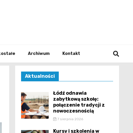
walodz
zostałe
Archiwum
Kontakt
Aktualności
Łódź odnawia
zabytkową szkołę:
połączenie tradycji z
nowoczesnością
7 sierpnia 2026
Kursy i szkolenia w