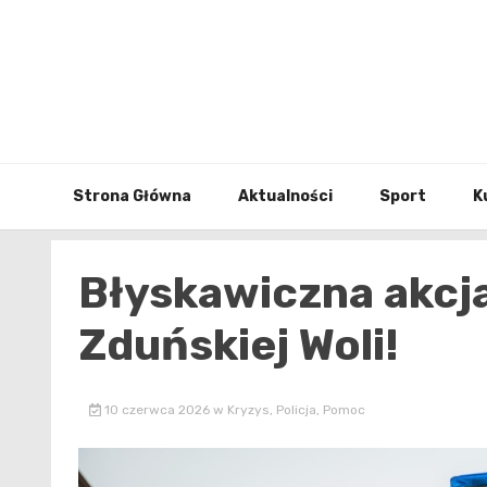
Skip
to
content
Strona Główna
Aktualności
Sport
K
Błyskawiczna akcja 
Zduńskiej Woli!
10 czerwca 2026
w
Kryzys
,
Policja
,
Pomoc