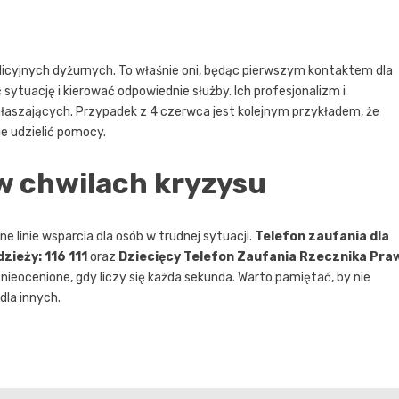
olicyjnych dyżurnych. To właśnie oni, będąc pierwszym kontaktem dla
 sytuację i kierować odpowiednie służby. Ich profesjonalizm i
głaszających. Przypadek z 4 czerwca jest kolejnym przykładem, że
e udzielić pomocy.
w chwilach kryzysu
e linie wsparcia dla osób w trudnej sytuacji.
Telefon zaufania dla
zieży: 116 111
oraz
Dziecięcy Telefon Zaufania Rzecznika Pra
nieocenione, gdy liczy się każda sekunda. Warto pamiętać, by nie
dla innych.