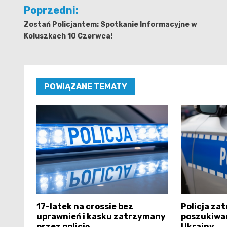
Nawigacja
Poprzedni:
wpisu
Zostań Policjantem: Spotkanie Informacyjne w
Koluszkach 10 Czerwca!
POWIĄZANE TEMATY
17-latek na crossie bez
Policja za
uprawnień i kasku zatrzymany
poszukiwa
przez policję
Ukrainy