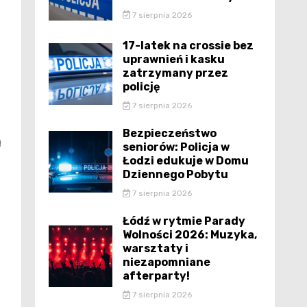
7 sierpnia 2026
17-latek na crossie bez
uprawnień i kasku
zatrzymany przez
policję
7 sierpnia 2026
Bezpieczeństwo
ł
seniorów: Policja w
Łodzi edukuje w Domu
Dziennego Pobytu
7 sierpnia 2026
Łódź w rytmie Parady
Wolności 2026: Muzyka,
warsztaty i
niezapomniane
afterparty!
7 sierpnia 2026