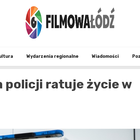
wszystko co związane z filmami i Łodzia
filmo
ultura
Wydarzenia regionalne
Wiadomości
Po
policji ratuje życie w