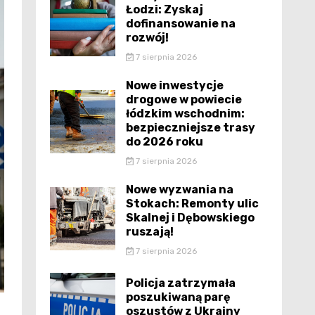
Łodzi: Zyskaj
dofinansowanie na
rozwój!
7 sierpnia 2026
Nowe inwestycje
drogowe w powiecie
łódzkim wschodnim:
bezpieczniejsze trasy
do 2026 roku
7 sierpnia 2026
Nowe wyzwania na
Stokach: Remonty ulic
Skalnej i Dębowskiego
ruszają!
7 sierpnia 2026
Policja zatrzymała
poszukiwaną parę
oszustów z Ukrainy