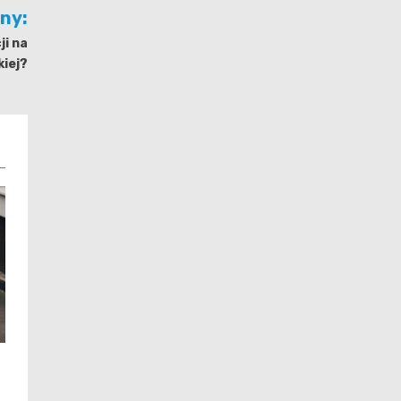
jny:
ji na
kiej?