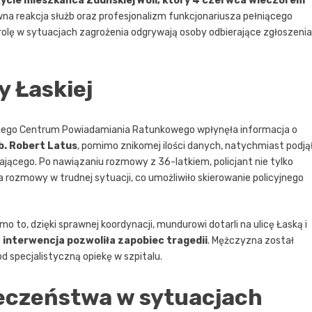
życie mieszkańca Zduńskiej Woli, który 4 czerwca wieczorem
na reakcja służb oraz profesjonalizm funkcjonariusza pełniącego
rolę w sytuacjach zagrożenia odgrywają osoby odbierające zgłoszenia
y Łaskiej
zkiego Centrum Powiadamiania Ratunkowego wpłynęła informacja o
b. Robert Latus
, pomimo znikomej ilości danych, natychmiast podją
szającego. Po nawiązaniu rozmowy z 36-latkiem, policjant nie tylko
 rozmowy w trudnej sytuacji, co umożliwiło skierowanie policyjnego
 to, dzięki sprawnej koordynacji, mundurowi dotarli na ulicę Łaską i
 interwencja pozwoliła zapobiec tragedii
. Mężczyzna został
 specjalistyczną opiekę w szpitalu.
ieczeństwa w sytuacjach