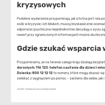
kryzysowych
Podobne wydarzenia przypominają, jak istotna jest rola p
osób w kryzysie i ich bliskich, muszą błyskawicznie oceniać
odporność psychiczna niejednokrotnie decydują o życiu z
nawet przy ograniczonych informacjach można skuteczni
Gdzie szukać wsparcia 
Przypominamy, że na terenie całego kraju działają bezpłatn
dorosłych: 116 123
,
telefon zaufania dla dzieci i młod
Dziecka: 800 12 12 12
to numery, które mogą okazać się 
zwlekać z sięgnięciem po pomoc – zarówno dla siebie, jak i 
Źródło: facebook.com/policja.lodzkie