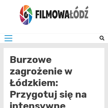
Skip
to
content
wszystko co związane z filmami i Łodzia
filmo
Burzowe
zagrożenie w
Łódzkiem:
Przygotuj się na
intensywne