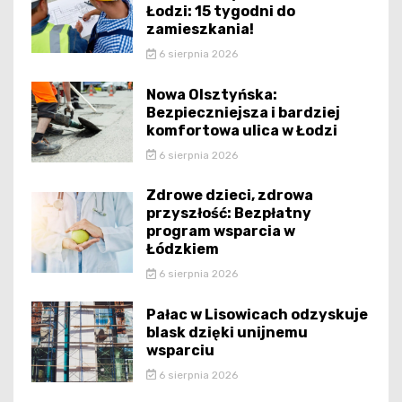
Łodzi: 15 tygodni do
zamieszkania!
6 sierpnia 2026
Nowa Olsztyńska:
Bezpieczniejsza i bardziej
komfortowa ulica w Łodzi
6 sierpnia 2026
Zdrowe dzieci, zdrowa
przyszłość: Bezpłatny
program wsparcia w
Łódzkiem
6 sierpnia 2026
Pałac w Lisowicach odzyskuje
blask dzięki unijnemu
wsparciu
6 sierpnia 2026