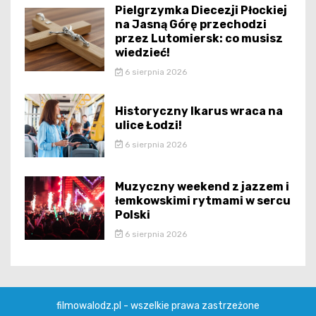
Pielgrzymka Diecezji Płockiej
na Jasną Górę przechodzi
przez Lutomiersk: co musisz
wiedzieć!
6 sierpnia 2026
Historyczny Ikarus wraca na
ulice Łodzi!
6 sierpnia 2026
Muzyczny weekend z jazzem i
łemkowskimi rytmami w sercu
Polski
6 sierpnia 2026
filmowalodz.pl - wszelkie prawa zastrzeżone