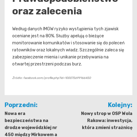
oraz zalecenia
Według danych IMGW ryzyko wystąpienia tych zjawisk
oceniane jest na 80%. Służby apelują o bieżące
monitorowanie komunikatów i stosowanie się do poleceń
ratowników oraz lokalnych władz. Szczególnie zaleca się
zabezpieczenie mienia i unikanie przebywania na
otwartej przestrzeni podczas burz.
Źródło: facebook.com/profile.php?id=100075699166450
Nawigacja
Poprzedni:
Kolejny:
wpisu
Nowa era
Nowy strop w OSP Wola
bezpieczeństwa na
Rakowa: inwestycja,
drodze wojewódzkiej nr
która zmieni strażnicę
450 między Mirkowem a