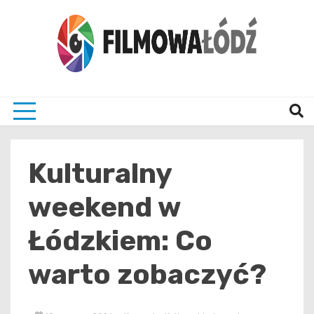
Skip
to
content
wszystko co związane z filmami i Łodzia
filmo
Kulturalny
weekend w
Łódzkiem: Co
warto zobaczyć?