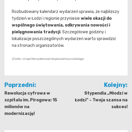
Rozbudowany kalendarz wydarzeń sprawia, że najbliższy
tydzień w Łodzi i regionie przyniesie
wiele okazji do
wspólnego świętowania, odkrywania nowości i
pielęgnowania tradycji
. Szczegółowe godziny i
lokalizacje poszczególnych wydarzeń warto sprawdzić
na stronach organizatorów.
Źródło: Urząd Marszałkowski Województwa Łódzkiego
Nawigacja
Poprzedni:
Kolejny:
wpisu
Rewolucja cyfrowa w
Stypendia „Młodzi w
szpitalu im. Pirogowa: 15
Łodzi” – Twoja szansa na
milionów na
sukces!
modernizację!