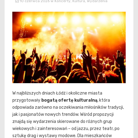
10 czerwca 2026
w
Koncerty
,
Kultura
,
Wydarzenia
W najbliższych dniach Łódź i okoliczne miasta
przygotowały
bogatą ofertę kulturalną
, która
odpowiada zarówno na oczekiwania miłośników tradycji,
jak i pasjonatów nowych trendów. Wśród propozycji
znajdą się wydarzenia skierowane do różnych grup
wiekowych i zainteresowań – od jazzu, przez teatr, po
sztukę drag i wystawy modowe. Dla mieszkańców