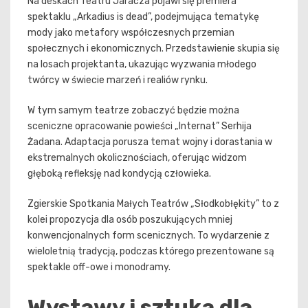
Na deskach Teatru Jaracza pojawi się premiera
spektaklu „Arkadius is dead”, podejmująca tematykę
mody jako metafory współczesnych przemian
społecznych i ekonomicznych. Przedstawienie skupia się
na losach projektanta, ukazując wyzwania młodego
twórcy w świecie marzeń i realiów rynku.
W tym samym teatrze zobaczyć będzie można
sceniczne opracowanie powieści „Internat” Serhija
Żadana. Adaptacja porusza temat wojny i dorastania w
ekstremalnych okolicznościach, oferując widzom
głęboką refleksję nad kondycją człowieka.
Zgierskie Spotkania Małych Teatrów „Słodkobłękity” to z
kolei propozycja dla osób poszukujących mniej
konwencjonalnych form scenicznych. To wydarzenie z
wieloletnią tradycją, podczas którego prezentowane są
spektakle off-owe i monodramy.
Wystawy i sztuka dla