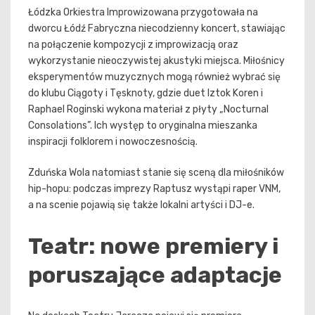
Łódzka Orkiestra Improwizowana przygotowała na
dworcu Łódź Fabryczna niecodzienny koncert, stawiając
na połączenie kompozycji z improwizacją oraz
wykorzystanie nieoczywistej akustyki miejsca. Miłośnicy
eksperymentów muzycznych mogą również wybrać się
do klubu Ciągoty i Tęsknoty, gdzie duet Iztok Koren i
Raphael Roginski wykona materiał z płyty „Nocturnal
Consolations”. Ich występ to oryginalna mieszanka
inspiracji folklorem i nowoczesnością.
Zduńska Wola natomiast stanie się sceną dla miłośników
hip-hopu: podczas imprezy Raptusz wystąpi raper VNM,
a na scenie pojawią się także lokalni artyści i DJ-e.
Teatr: nowe premiery i
poruszające adaptacje